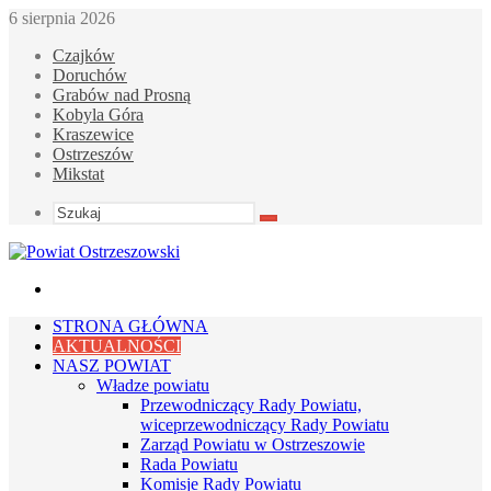
6 sierpnia 2026
Czajków
Doruchów
Grabów nad Prosną
Kobyla Góra
Kraszewice
Ostrzeszów
Mikstat
Szukaj
Menu
STRONA GŁÓWNA
AKTUALNOŚCI
NASZ POWIAT
Władze powiatu
Przewodniczący Rady Powiatu,
wiceprzewodniczący Rady Powiatu
Zarząd Powiatu w Ostrzeszowie
Rada Powiatu
Komisje Rady Powiatu