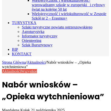
Wielojęzyczność i wielokulturowość-
wprowadzamy szkołę w europejski i cyfrowy
świat na kolejne 50 lat
Wielojęzyczność i wielokulturowość w Zespole
Szkół nr 2 – Erasmus+
TURYSTYKA
Szlaki turystyczne powiatu ostrzeszowskiego
Agroturystyka
Informator turystyczny
Orienteering
Szlak Bursztynowy
BIP
KONTAKT
Strona Główna
/
Aktualności
/
Nabór wniosków – „Opieka
wytchnieniowa”
Aktualności
Wszystkie
Nabór wniosków –
„Opieka wytchnieniowa”
Send
Magdalena Kułak
21 października 2025