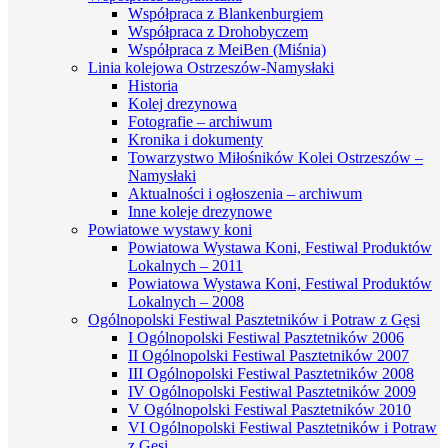
Współpraca z Blankenburgiem
Współpraca z Drohobyczem
Współpraca z MeiBen (Miśnia)
Linia kolejowa Ostrzeszów-Namysłaki
Historia
Kolej drezynowa
Fotografie – archiwum
Kronika i dokumenty
Towarzystwo Miłośników Kolei Ostrzeszów –
Namysłaki
Aktualności i ogłoszenia – archiwum
Inne koleje drezynowe
Powiatowe wystawy koni
Powiatowa Wystawa Koni, Festiwal Produktów
Lokalnych – 2011
Powiatowa Wystawa Koni, Festiwal Produktów
Lokalnych – 2008
Ogólnopolski Festiwal Pasztetników i Potraw z Gęsi
I Ogólnopolski Festiwal Pasztetników 2006
II Ogólnopolski Festiwal Pasztetników 2007
III Ogólnopolski Festiwal Pasztetników 2008
IV Ogólnopolski Festiwal Pasztetników 2009
V Ogólnopolski Festiwal Pasztetników 2010
VI Ogólnopolski Festiwal Pasztetników i Potraw
z Gęsi