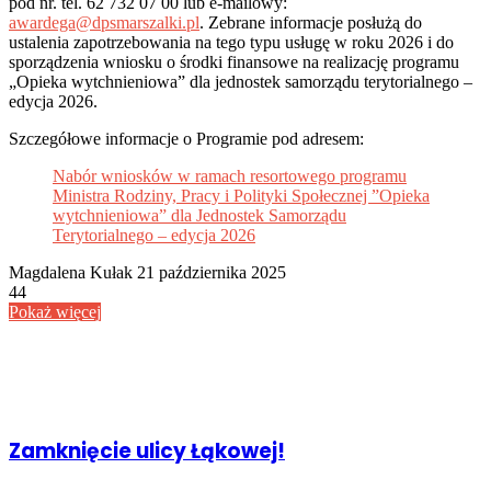
pod nr. tel. 62 732 07 00 lub e-mailowy:
awardega@dpsmarszalki.pl
. Zebrane informacje posłużą do
ustalenia zapotrzebowania na tego typu usługę w roku 2026 i do
sporządzenia wniosku o środki finansowe na realizację programu
„Opieka wytchnieniowa” dla jednostek samorządu terytorialnego –
edycja 2026.
Szczegółowe informacje o Programie pod adresem:
Nabór wniosków w ramach resortowego programu
Ministra Rodziny, Pracy i Polityki Społecznej ”Opieka
wytchnieniowa” dla Jednostek Samorządu
Terytorialnego – edycja 2026
Send
Magdalena Kułak
21 października 2025
an
44
email
Pokaż więcej
Powiązany artykuł
Zamknięcie ulicy Łąkowej!