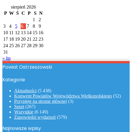
Kalendarz
sierpień 2026
P
W
Ś
C
P
S
N
1
2
3
4
5
6
7
8
9
10
11
12
13
14
15
16
17
18
19
20
21
22
23
24
25
26
27
28
29
30
31
« lip
Powiat Ostrzeszowski
Kategorie
Aktualności
(5 438)
Konwent Powiatów Województwa Wielkopolskiego
(52)
Przypięte na stronie głównej
(3)
Sport
(267)
Wszystkie
(6 149)
Zapowiedzi wydarzeń
(579)
Najnowsze wpisy