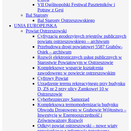
VII Ogólnopolski Festiwal Pasztetników i
Potraw z Gęsi
Bal Starosty
Bal Starosty Ostrzeszowskiego
UNIA EUROPEJSKA
Powiat Ostrzeszowski
Cyfryzacja geodezyjnych rejestrów publicznych
powiatu ostrzeszowskiego – archiwum
Przebudowa drogi powiatowej 5587 Grabów-
Osiek – archiwum
Rozwój elektronicznych usług publicznych w
Starostwie Powiatowym w Ostrzeszowie
Kompleksowe wsparcie kształcenia
zawodowego w powiecie ostrzeszowskim
Cyfrowy Powiat
Urządzenie terenu rekreacyjnego przy budynku
D, ZS nr 2 przy ulicy Zamkowej 10 w
Ostrzeszowie
Cyberbezpieczny Samorząd
Kompleksowa termomodernizacja budynku
Obwodu Drogowego w Grabowie Wójtostwo –
Inwestycją w Energooszczędność i
Zrównoważony Rozwój
Odkryj powiat ostrzeszowski – nowe wiaty
przystankowe z informacją turystyczną