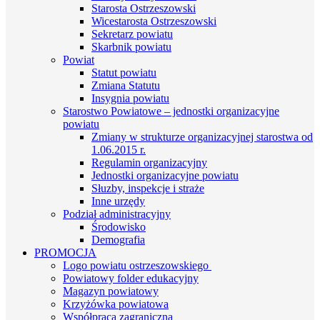
Starosta Ostrzeszowski
Wicestarosta Ostrzeszowski
Sekretarz powiatu
Skarbnik powiatu
Powiat
Statut powiatu
Zmiana Statutu
Insygnia powiatu
Starostwo Powiatowe – jednostki organizacyjne
powiatu
Zmiany w strukturze organizacyjnej starostwa od
1.06.2015 r.
Regulamin organizacyjny
Jednostki organizacyjne powiatu
Słuzby, inspekcje i straże
Inne urzędy
Podział administracyjny
Środowisko
Demografia
PROMOCJA
Logo powiatu ostrzeszowskiego
Powiatowy folder edukacyjny
Magazyn powiatowy
Krzyżówka powiatowa
Współpraca zagraniczna