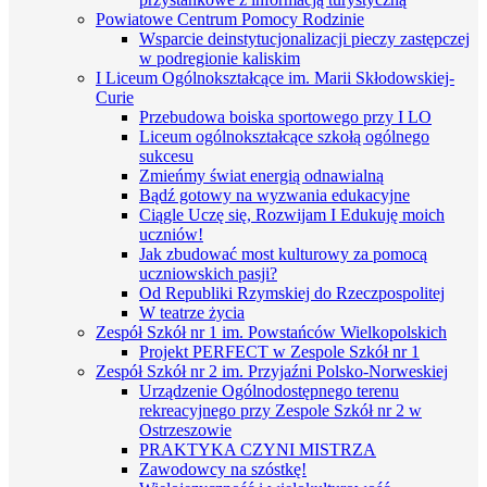
Powiatowe Centrum Pomocy Rodzinie
Wsparcie deinstytucjonalizacji pieczy zastępczej
w podregionie kaliskim
I Liceum Ogólnokształcące im. Marii Skłodowskiej-
Curie
Przebudowa boiska sportowego przy I LO
Liceum ogólnokształcące szkołą ogólnego
sukcesu
Zmieńmy świat energią odnawialną
Bądź gotowy na wyzwania edukacyjne
Ciągle Uczę się, Rozwijam I Edukuję moich
uczniów!
Jak zbudować most kulturowy za pomocą
uczniowskich pasji?
Od Republiki Rzymskiej do Rzeczpospolitej
W teatrze życia
Zespół Szkół nr 1 im. Powstańców Wielkopolskich
Projekt PERFECT w Zespole Szkół nr 1
Zespół Szkół nr 2 im. Przyjaźni Polsko-Norweskiej
Urządzenie Ogólnodostępnego terenu
rekreacyjnego przy Zespole Szkół nr 2 w
Ostrzeszowie
PRAKTYKA CZYNI MISTRZA
Zawodowcy na szóstkę!