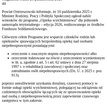
an
44
email
Powiat Ostrzeszowski informuje, że 10 października 2025 r.
Minister Rodziny, Pracy i Polityki Społecznej ogłosił nabór
wniosków do programu „Opieka wytchnieniowa” dla jednostek
samorządu terytorialnego – edycja 2026, realizowanego ze środków
Funduszu Solidarnościowego.
Głównym celem Programu jest wsparcie członków rodzin lub
opiekunów sprawujących bezpośrednią opiekę nad osobami
niepełnosprawnymi posiadającymi:
orzeczenie o znacznym stopniu niepełnosprawności albo
orzeczenie traktowane na równi z orzeczeniem wymienionym
w lit. a, zgodnie z art. 5 i art. 62 ustawy z dnia 27 sierpnia
1997 r. o rehabilitacji zawodowej i społecznej oraz
zatrudnianiu osób niepełnosprawnych (Dz. U. z 2025 r. poz.
913),
poprzez umożliwienie uzyskania doraźnej, czasowej pomocy w
formie usługi opieki wytchnieniowej, polegającej na odciążeniu od
codziennych obowiązków łączących się ze sprawowaniem opieki
nad osobą z niepełnosprawnością przez zapewnienie czasowego
zastępstwa w tym zakresie.