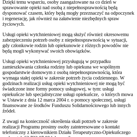
Dzięki temu wsparciu, osoby zaangażowane na co dzień w
sprawowanie opieki nad osobą z niepełnosprawnością będą
dysponować czasem, który będą mogły przeznaczyć na odpoczynek
i regenerację, jak również na załatwienie niezbędnych spraw
życiowych.
Usługi opieki wytchnieniowej mogą służyć również okresowemu
zabezpieczeniu potrzeb osoby z niepełnosprawnością w sytuacji,
gdy członkowie rodzin lub opiekunowie z różnych powodów nie
będą mogli wykonywać swoich obowiązków.
Usługi opieki wytchnieniowej przysługują w przypadku
zamieszkiwania członka rodziny lub opiekuna we wspólnym
gospodarstwie domowym z osobą niepełnosprawnością, która
wymaga stałej opieki w zakresie potrzeb życia codziennego. W
godzinach realizacji usług opieki wytchnieniowej nie mogą być
świadczone inne formy pomocy usługowej, w tym: usługi
opiekuńcze lub specjalistyczne usługi opiekuńcze, o których mowa
w Ustawie z dnia 12 marca 2004 r. o pomocy społecznej, usługi
finansowane ze środków Funduszu Solidarnościowego lub innych
źródeł.
Z uwagi na konieczność określenia skali potrzeb w zakresie
realizacji Programu prosimy osoby zainteresowane o kontakt
telefoniczny z kierownikiem Działu Terapeutyczno-Opiekuńczego