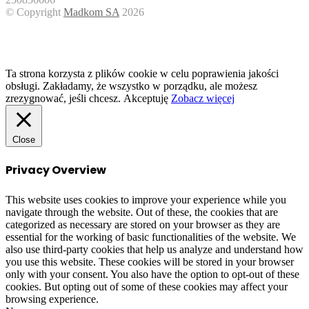
© Copyright
Madkom SA
2026
Facebook
Twitter
WhatsApp
Telegram
Viber
Back
to
top
button
Ta strona korzysta z plików cookie w celu poprawienia jakości
obsługi. Zakładamy, że wszystko w porządku, ale możesz
zrezygnować, jeśli chcesz.
Akceptuję
Zobacz więcej
Close
Privacy Overview
This website uses cookies to improve your experience while you
navigate through the website. Out of these, the cookies that are
categorized as necessary are stored on your browser as they are
essential for the working of basic functionalities of the website. We
also use third-party cookies that help us analyze and understand how
you use this website. These cookies will be stored in your browser
only with your consent. You also have the option to opt-out of these
cookies. But opting out of some of these cookies may affect your
browsing experience.