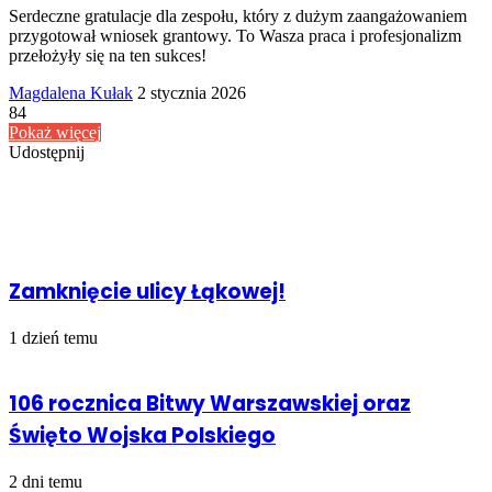
Serdeczne gratulacje dla zespołu, który z dużym zaangażowaniem
przygotował wniosek grantowy. To Wasza praca i profesjonalizm
przełożyły się na ten sukces!
Send
Magdalena Kułak
2 stycznia 2026
an
84
email
Pokaż więcej
Udostępnij
Facebook
Udostępnij
Drukuj
przez
Powiązany artykuł
Email
Zamknięcie ulicy Łąkowej!
1 dzień temu
106 rocznica Bitwy Warszawskiej oraz
Święto Wojska Polskiego
2 dni temu