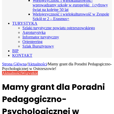
Wielojęzyczność i wielokulturowość-
wprowadzamy szkołę w europejski i cyfrowy
świat na kolejne 50 lat
Wielojęzyczność i wielokulturowość w Zespole
Szkół nr 2 – Erasmus+
TURYSTYKA
Szlaki turystyczne powiatu ostrzeszowskiego
Agroturystyka
Informator turystyczny
Orienteering
Szlak Bursztynowy
BIP
KONTAKT
Strona Główna
/
Aktualności
/
Mamy grant dla Poradni Pedagogiczno-
Psychologicznej w Ostrzeszowie!
Aktualności
Wszystkie
Mamy grant dla Poradni
Pedagogiczno-
Psychologicznej w