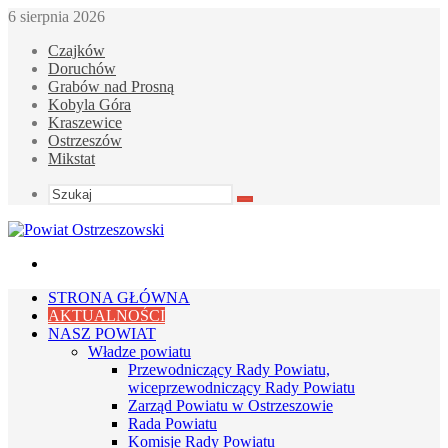
6 sierpnia 2026
Czajków
Doruchów
Grabów nad Prosną
Kobyla Góra
Kraszewice
Ostrzeszów
Mikstat
Szukaj
Menu
STRONA GŁÓWNA
AKTUALNOŚCI
NASZ POWIAT
Władze powiatu
Przewodniczący Rady Powiatu,
wiceprzewodniczący Rady Powiatu
Zarząd Powiatu w Ostrzeszowie
Rada Powiatu
Komisje Rady Powiatu