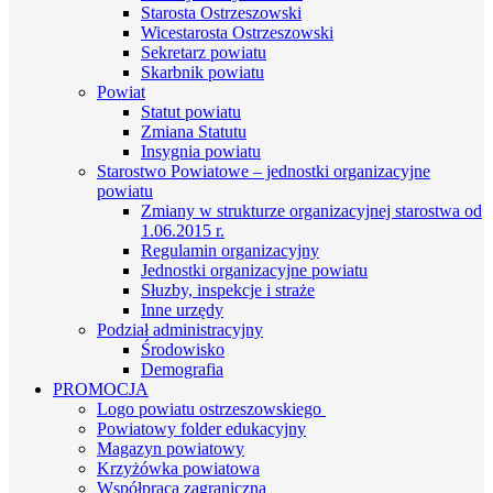
Starosta Ostrzeszowski
Wicestarosta Ostrzeszowski
Sekretarz powiatu
Skarbnik powiatu
Powiat
Statut powiatu
Zmiana Statutu
Insygnia powiatu
Starostwo Powiatowe – jednostki organizacyjne
powiatu
Zmiany w strukturze organizacyjnej starostwa od
1.06.2015 r.
Regulamin organizacyjny
Jednostki organizacyjne powiatu
Słuzby, inspekcje i straże
Inne urzędy
Podział administracyjny
Środowisko
Demografia
PROMOCJA
Logo powiatu ostrzeszowskiego
Powiatowy folder edukacyjny
Magazyn powiatowy
Krzyżówka powiatowa
Współpraca zagraniczna