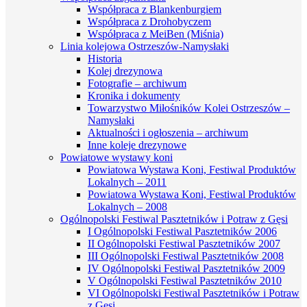
Współpraca z Blankenburgiem
Współpraca z Drohobyczem
Współpraca z MeiBen (Miśnia)
Linia kolejowa Ostrzeszów-Namysłaki
Historia
Kolej drezynowa
Fotografie – archiwum
Kronika i dokumenty
Towarzystwo Miłośników Kolei Ostrzeszów –
Namysłaki
Aktualności i ogłoszenia – archiwum
Inne koleje drezynowe
Powiatowe wystawy koni
Powiatowa Wystawa Koni, Festiwal Produktów
Lokalnych – 2011
Powiatowa Wystawa Koni, Festiwal Produktów
Lokalnych – 2008
Ogólnopolski Festiwal Pasztetników i Potraw z Gęsi
I Ogólnopolski Festiwal Pasztetników 2006
II Ogólnopolski Festiwal Pasztetników 2007
III Ogólnopolski Festiwal Pasztetników 2008
IV Ogólnopolski Festiwal Pasztetników 2009
V Ogólnopolski Festiwal Pasztetników 2010
VI Ogólnopolski Festiwal Pasztetników i Potraw
z Gęsi