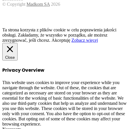
© Copyright
Madkom SA
2026
Facebook
Twitter
WhatsApp
Telegram
Viber
Back
to
top
button
Ta strona korzysta z plików cookie w celu poprawienia jakości
obsługi. Zakładamy, że wszystko w porządku, ale możesz
zrezygnować, jeśli chcesz.
Akceptuję
Zobacz więcej
Close
Privacy Overview
This website uses cookies to improve your experience while you
navigate through the website. Out of these, the cookies that are
categorized as necessary are stored on your browser as they are
essential for the working of basic functionalities of the website. We
also use third-party cookies that help us analyze and understand how
you use this website. These cookies will be stored in your browser
only with your consent. You also have the option to opt-out of these
cookies. But opting out of some of these cookies may affect your
browsing experience.