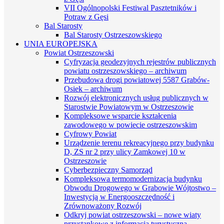
VII Ogólnopolski Festiwal Pasztetników i
Potraw z Gęsi
Bal Starosty
Bal Starosty Ostrzeszowskiego
UNIA EUROPEJSKA
Powiat Ostrzeszowski
Cyfryzacja geodezyjnych rejestrów publicznych
powiatu ostrzeszowskiego – archiwum
Przebudowa drogi powiatowej 5587 Grabów-
Osiek – archiwum
Rozwój elektronicznych usług publicznych w
Starostwie Powiatowym w Ostrzeszowie
Kompleksowe wsparcie kształcenia
zawodowego w powiecie ostrzeszowskim
Cyfrowy Powiat
Urządzenie terenu rekreacyjnego przy budynku
D, ZS nr 2 przy ulicy Zamkowej 10 w
Ostrzeszowie
Cyberbezpieczny Samorząd
Kompleksowa termomodernizacja budynku
Obwodu Drogowego w Grabowie Wójtostwo –
Inwestycją w Energooszczędność i
Zrównoważony Rozwój
Odkryj powiat ostrzeszowski – nowe wiaty
przystankowe z informacją turystyczną