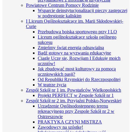
Powiatowe Centrum Pomocy Rodzinie
Wsparcie deinstytucjonalizacji pieczy zastępczej
w podregionie kaliskim
I Liceum Ogólnokształcące im. Marii Skłodowskiej-
Curie
Przebudowa boiska sportowego przy I LO
Liceum ogólnokształcące szkołą ogólnego
sukcesu
Zmieńmy świat energią odnawialną
Bądź gotowy na wyzwania edukacyjne
Ciągle Uczę się, Rozwijam I Edukuję moich
uczniów!
Jak zbudować most kulturowy za pomocą
uczniowskich pasji?
Od Republiki Rzymskiej do Rzeczpospolitej
W teatrze życia
Zespół Szkół nr 1 im. Powstańców Wielkopolskich
Projekt PERFECT w Zespole Szkół nr 1
Zespół Szkół nr 2 im. Przyjaźni Polsko-Norweskiej
Urządzenie Ogólnodostępnego terenu
rekreacyjnego przy Zespole Szkół nr 2 w
Ostrzeszowie
PRAKTYKA CZYNI MISTRZA
Zawodowcy na szóstkę!