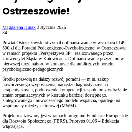
Ostrzeszowie!
Send
Magdalena Kułak
2 stycznia 2026
an
84
email
Powiat Ostrzeszowski otrzymał dofinansowanie w wysokości 149
500 zł dla Poradni Pedagogiczno-Psychologicznej w Ostrzeszowie
w ramach projektu „Perspektywa 3P”, realizowanego przez
Uniwersytet Śląski w Katowicach. Dofinansowanie przyznano w
pierwszej turze naboru w konkursie dla publicznych poradni
psychologiczno-pedagogicznych.
Środki pozwolą na dalszy rozwój poradni — m.in. zakup
nowoczesnego wyposażenia, narzędzi diagnostycznych i
terapeutycznych, podnoszenie kompetencji zespołu oraz wdrażanie
zmian organizacyjnych w kierunku bardziej dostępnego,
zintegrowanego i nowoczesnego modelu wsparcia, opartego na
współpracy międzysektorowej (MWM).
Projekt realizowany jest w ramach programu Fundusze Europejskie
dla Rozwoju Społecznego (FERS), Priorytet 01.06 – Edukacja
włączająca.