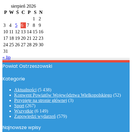
sierpień 2026
P
W
Ś
C
P
S
N
1
2
3
4
5
6
7
8
9
10
11
12
13
14
15
16
17
18
19
20
21
22
23
24
25
26
27
28
29
30
31
« lip
Powiat Ostrzeszowski
Kategorie
Aktualności
(5 438)
Konwent Powiatów Województwa Wielkopolskiego
(52)
Przypięte na stronie głównej
(3)
Sport
(267)
Wszystkie
(6 149)
Zapowiedzi wydarzeń
(579)
Najnowsze wpisy