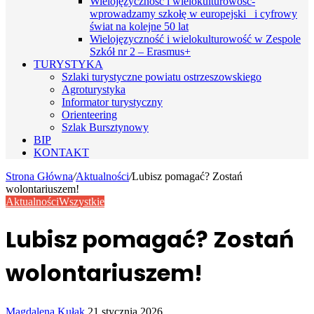
Wielojęzyczność i wielokulturowość-
wprowadzamy szkołę w europejski i cyfrowy
świat na kolejne 50 lat
Wielojęzyczność i wielokulturowość w Zespole
Szkół nr 2 – Erasmus+
TURYSTYKA
Szlaki turystyczne powiatu ostrzeszowskiego
Agroturystyka
Informator turystyczny
Orienteering
Szlak Bursztynowy
BIP
KONTAKT
Strona Główna
/
Aktualności
/
Lubisz pomagać? Zostań
wolontariuszem!
Aktualności
Wszystkie
Lubisz pomagać? Zostań
wolontariuszem!
Send
Magdalena Kułak
21 stycznia 2026