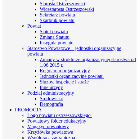
Starosta Ostrzeszowski
Wicestarosta Ostrzeszowski
Sekretarz powiatu
Skarbnik powiatu
Powiat
Statut powiatu
Zmiana Statutu
Insygnia powiatu
Starostwo Powiatowe – jednostki organizacyjne
powiatu
Zmiany w strukturze organizacyjnej starostwa od
1.06.2015 r.
Regulamin organizacyjny
Jednostki organizacyjne powiatu
Słuzby, inspekcje i straże
Inne urzędy
Podział administracyjny
Środowisko
Demografia
PROMOCJA
Logo powiatu ostrzeszowskiego
Powiatowy folder edukacyjny
Magazyn powiatowy
Krzyżówka powiatowa
Współpraca zagraniczna