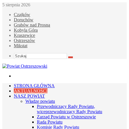
5 sierpnia 2026
Czajków
Doruchów
Grabów nad Prosną
Kobyla Góra
Kraszewice
Ostrzeszów
Mikstat
Szukaj
Menu
STRONA GŁÓWNA
AKTUALNOŚCI
NASZ POWIAT
Władze powiatu
Przewodniczący Rady Powiatu,
wiceprzewodniczący Rady Powiatu
Zarząd Powiatu w Ostrzeszowie
Rada Powiatu
Komisje Rady Powiatu