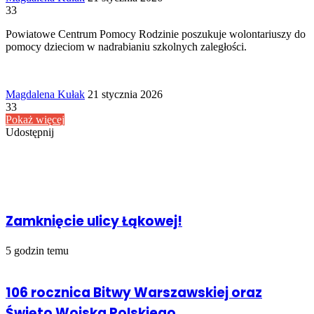
an
33
email
Powiatowe Centrum Pomocy Rodzinie poszukuje wolontariuszy do
pomocy dzieciom w nadrabianiu szkolnych zaległości.
Send
Magdalena Kułak
21 stycznia 2026
an
33
email
Pokaż więcej
Udostępnij
Facebook
Udostępnij
Drukuj
przez
Powiązany artykuł
Email
Zamknięcie ulicy Łąkowej!
5 godzin temu
106 rocznica Bitwy Warszawskiej oraz
Święto Wojska Polskiego