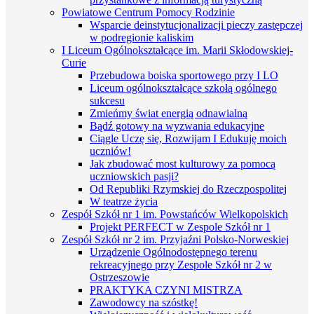
Powiatowe Centrum Pomocy Rodzinie
Wsparcie deinstytucjonalizacji pieczy zastępczej
w podregionie kaliskim
I Liceum Ogólnokształcące im. Marii Skłodowskiej-
Curie
Przebudowa boiska sportowego przy I LO
Liceum ogólnokształcące szkołą ogólnego
sukcesu
Zmieńmy świat energią odnawialną
Bądź gotowy na wyzwania edukacyjne
Ciągle Uczę się, Rozwijam I Edukuję moich
uczniów!
Jak zbudować most kulturowy za pomocą
uczniowskich pasji?
Od Republiki Rzymskiej do Rzeczpospolitej
W teatrze życia
Zespół Szkół nr 1 im. Powstańców Wielkopolskich
Projekt PERFECT w Zespole Szkół nr 1
Zespół Szkół nr 2 im. Przyjaźni Polsko-Norweskiej
Urządzenie Ogólnodostępnego terenu
rekreacyjnego przy Zespole Szkół nr 2 w
Ostrzeszowie
PRAKTYKA CZYNI MISTRZA
Zawodowcy na szóstkę!