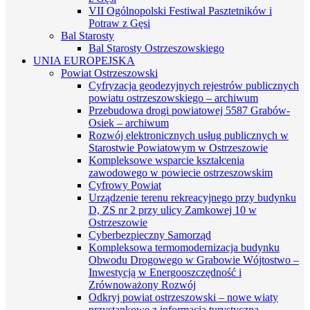
VII Ogólnopolski Festiwal Pasztetników i
Potraw z Gęsi
Bal Starosty
Bal Starosty Ostrzeszowskiego
UNIA EUROPEJSKA
Powiat Ostrzeszowski
Cyfryzacja geodezyjnych rejestrów publicznych
powiatu ostrzeszowskiego – archiwum
Przebudowa drogi powiatowej 5587 Grabów-
Osiek – archiwum
Rozwój elektronicznych usług publicznych w
Starostwie Powiatowym w Ostrzeszowie
Kompleksowe wsparcie kształcenia
zawodowego w powiecie ostrzeszowskim
Cyfrowy Powiat
Urządzenie terenu rekreacyjnego przy budynku
D, ZS nr 2 przy ulicy Zamkowej 10 w
Ostrzeszowie
Cyberbezpieczny Samorząd
Kompleksowa termomodernizacja budynku
Obwodu Drogowego w Grabowie Wójtostwo –
Inwestycją w Energooszczędność i
Zrównoważony Rozwój
Odkryj powiat ostrzeszowski – nowe wiaty
przystankowe z informacją turystyczną