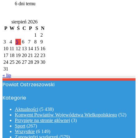
6 dni temu
Kalendarz
sierpień 2026
P
W
Ś
C
P
S
N
1
2
3
4
5
6
7
8
9
10
11
12
13
14
15
16
17
18
19
20
21
22
23
24
25
26
27
28
29
30
31
« lip
Powiat Ostrzeszowski
Kategorie
Aktualności
(5 438)
Konwent Powiatów Województwa Wielkopolskiego
(52)
Przypięte na stronie głównej
(3)
Sport
(267)
Wszystkie
(6 149)
Zapowiedzi wydarzeń
(579)