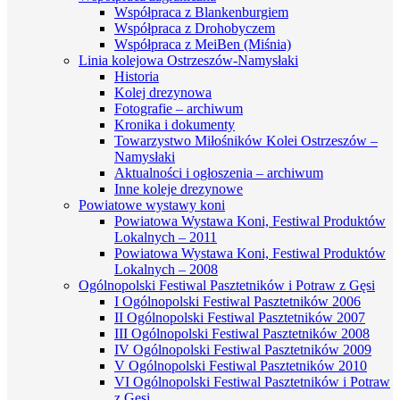
Współpraca z Blankenburgiem
Współpraca z Drohobyczem
Współpraca z MeiBen (Miśnia)
Linia kolejowa Ostrzeszów-Namysłaki
Historia
Kolej drezynowa
Fotografie – archiwum
Kronika i dokumenty
Towarzystwo Miłośników Kolei Ostrzeszów –
Namysłaki
Aktualności i ogłoszenia – archiwum
Inne koleje drezynowe
Powiatowe wystawy koni
Powiatowa Wystawa Koni, Festiwal Produktów
Lokalnych – 2011
Powiatowa Wystawa Koni, Festiwal Produktów
Lokalnych – 2008
Ogólnopolski Festiwal Pasztetników i Potraw z Gęsi
I Ogólnopolski Festiwal Pasztetników 2006
II Ogólnopolski Festiwal Pasztetników 2007
III Ogólnopolski Festiwal Pasztetników 2008
IV Ogólnopolski Festiwal Pasztetników 2009
V Ogólnopolski Festiwal Pasztetników 2010
VI Ogólnopolski Festiwal Pasztetników i Potraw
z Gęsi