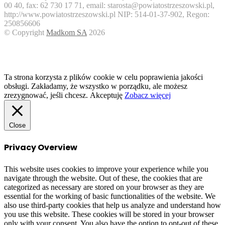
00 40, fax: 62 730 17 71, email: starosta@powiatostrzeszowski.pl,
http://www.powiatostrzeszowski.pl NIP: 514-01-37-902, Regon:
250856606
© Copyright
Madkom SA
2026
Facebook
Twitter
WhatsApp
Telegram
Viber
Back
to
top
button
Ta strona korzysta z plików cookie w celu poprawienia jakości
obsługi. Zakładamy, że wszystko w porządku, ale możesz
zrezygnować, jeśli chcesz.
Akceptuję
Zobacz więcej
Close
Privacy Overview
This website uses cookies to improve your experience while you
navigate through the website. Out of these, the cookies that are
categorized as necessary are stored on your browser as they are
essential for the working of basic functionalities of the website. We
also use third-party cookies that help us analyze and understand how
you use this website. These cookies will be stored in your browser
only with your consent. You also have the option to opt-out of these