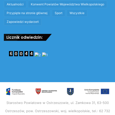
Aktualności
Konwent Powiatów Województwa Wielkopolskiego
Przypięte na stronie głównej
Sport
Wszystkie
Zapowiedzi wydarzeń
Licznik odwiedzin:
Starostwo Powiatowe w Ostrzeszowie, ul. Zamkowa 31, 63-500
Ostrzeszów, pow. Ostrzeszowski, woj. wielkopolskie, tel.: 62 732