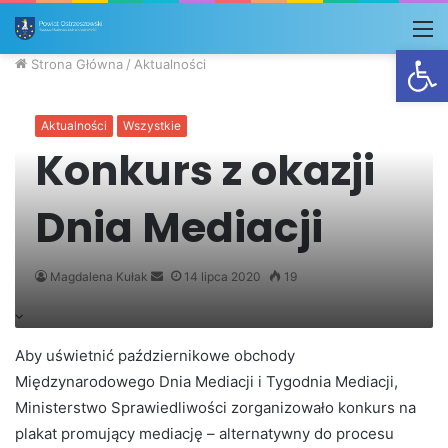
M
Otwórz
Strona Główna
/
Aktualności
Aktualności
Wszystkie
Konkurs z okazji
Dnia Mediacji
Send
Magdalena Kułak
14 lipca 2020
19
an
email
Aby uświetnić październikowe obchody
Międzynarodowego Dnia Mediacji i Tygodnia Mediacji,
Ministerstwo Sprawiedliwości zorganizowało konkurs na
plakat promujący mediację – alternatywny do procesu