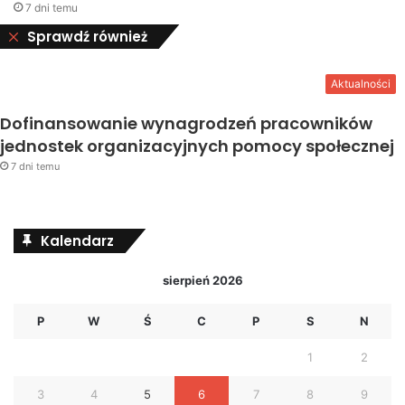
7 dni temu
Close
Sprawdź również
Aktualności
Dofinansowanie wynagrodzeń pracowników
jednostek organizacyjnych pomocy społecznej
7 dni temu
Kalendarz
sierpień 2026
P
W
Ś
C
P
S
N
1
2
3
4
5
6
7
8
9