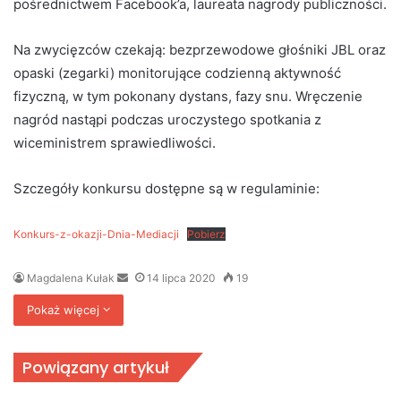
pośrednictwem Facebook’a, laureata nagrody publiczności.
Na zwycięzców czekają: bezprzewodowe głośniki JBL oraz
opaski (zegarki) monitorujące codzienną aktywność
fizyczną, w tym pokonany dystans, fazy snu. Wręczenie
nagród nastąpi podczas uroczystego spotkania z
wiceministrem sprawiedliwości.
Szczegóły konkursu dostępne są w regulaminie:
Konkurs-z-okazji-Dnia-Mediacji
Pobierz
Send
Magdalena Kułak
14 lipca 2020
19
an
Pokaż więcej
email
Powiązany artykuł