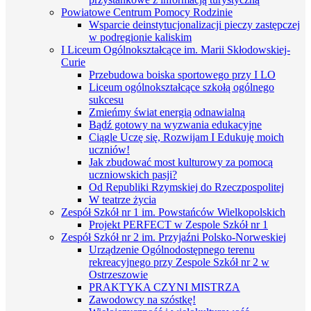
Powiatowe Centrum Pomocy Rodzinie
Wsparcie deinstytucjonalizacji pieczy zastępczej
w podregionie kaliskim
I Liceum Ogólnokształcące im. Marii Skłodowskiej-
Curie
Przebudowa boiska sportowego przy I LO
Liceum ogólnokształcące szkołą ogólnego
sukcesu
Zmieńmy świat energią odnawialną
Bądź gotowy na wyzwania edukacyjne
Ciągle Uczę się, Rozwijam I Edukuję moich
uczniów!
Jak zbudować most kulturowy za pomocą
uczniowskich pasji?
Od Republiki Rzymskiej do Rzeczpospolitej
W teatrze życia
Zespół Szkół nr 1 im. Powstańców Wielkopolskich
Projekt PERFECT w Zespole Szkół nr 1
Zespół Szkół nr 2 im. Przyjaźni Polsko-Norweskiej
Urządzenie Ogólnodostępnego terenu
rekreacyjnego przy Zespole Szkół nr 2 w
Ostrzeszowie
PRAKTYKA CZYNI MISTRZA
Zawodowcy na szóstkę!