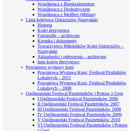
Współpraca z Blankenburgiem
Współpraca z Drohobyczem
Współpraca z MeiBen (Miśnia)
Linia kolejowa Ostrzeszów-Namysłaki
Historia
Kolej drezynowa
Fotografie – archiwum
Kronika i dokumenty
Towarzystwo Miłośników Kolei Ostrzeszów –
Namysłaki
Aktualności i ogłoszenia – archiwum
Inne koleje drezynowe
Powiatowe wystawy koni
Powiatowa Wystawa Koni, Festiwal Produktów
Lokalnych – 2011
Powiatowa Wystawa Koni, Festiwal Produktów
Lokalnych – 2008
Ogólnopolski Festiwal Pasztetników i Potraw z Gęsi
I Ogólnopolski Festiwal Pasztetników 2006
II Ogólnopolski Festiwal Pasztetników 2007
III Ogólnopolski Festiwal Pasztetników 2008
IV Ogólnopolski Festiwal Pasztetników 2009
V Ogólnopolski Festiwal Pasztetników 2010
VI Ogólnopolski Festiwal Pasztetników i Potraw
z Gęsi