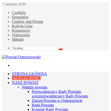
7 sierpnia 2026
Czajków
Doruchów
Grabów nad Prosną
Kobyla Góra
Kraszewice
Ostrzeszów
Mikstat
Szukaj
Menu
STRONA GŁÓWNA
AKTUALNOŚCI
NASZ POWIAT
Władze powiatu
Przewodniczący Rady Powiatu,
wiceprzewodniczący Rady Powiatu
Zarząd Powiatu w Ostrzeszowie
Rada Powiatu
Komisje Rady Powiatu