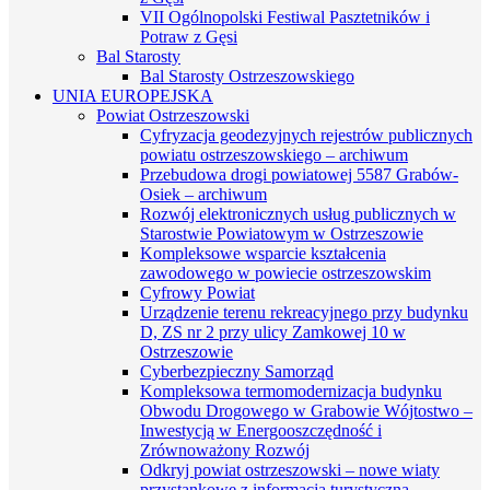
VII Ogólnopolski Festiwal Pasztetników i
Potraw z Gęsi
Bal Starosty
Bal Starosty Ostrzeszowskiego
UNIA EUROPEJSKA
Powiat Ostrzeszowski
Cyfryzacja geodezyjnych rejestrów publicznych
powiatu ostrzeszowskiego – archiwum
Przebudowa drogi powiatowej 5587 Grabów-
Osiek – archiwum
Rozwój elektronicznych usług publicznych w
Starostwie Powiatowym w Ostrzeszowie
Kompleksowe wsparcie kształcenia
zawodowego w powiecie ostrzeszowskim
Cyfrowy Powiat
Urządzenie terenu rekreacyjnego przy budynku
D, ZS nr 2 przy ulicy Zamkowej 10 w
Ostrzeszowie
Cyberbezpieczny Samorząd
Kompleksowa termomodernizacja budynku
Obwodu Drogowego w Grabowie Wójtostwo –
Inwestycją w Energooszczędność i
Zrównoważony Rozwój
Odkryj powiat ostrzeszowski – nowe wiaty
przystankowe z informacją turystyczną