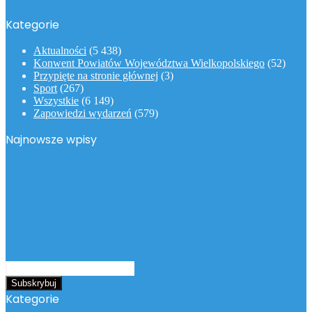
Kategorie
Aktualności
(5 438)
Konwent Powiatów Województwa Wielkopolskiego
(52)
Przypięte na stronie głównej
(3)
Sport
(267)
Wszystkie
(6 149)
Zapowiedzi wydarzeń
(579)
Najnowsze wpisy
Podaj
swój
adres
Kategorie
email