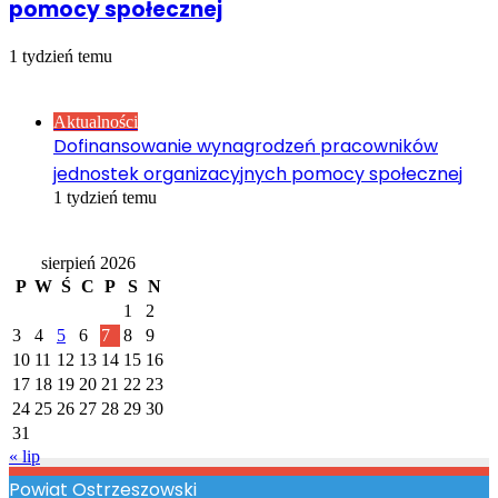
pomocy społecznej
1 tydzień temu
Sprawdź również
Close
Aktualności
Dofinansowanie wynagrodzeń pracowników
jednostek organizacyjnych pomocy społecznej
1 tydzień temu
Kalendarz
sierpień 2026
P
W
Ś
C
P
S
N
1
2
3
4
5
6
7
8
9
10
11
12
13
14
15
16
17
18
19
20
21
22
23
24
25
26
27
28
29
30
31
« lip
Powiat Ostrzeszowski