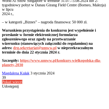
World Al Show Singapore w terminie 31.07.–5.08.2024 lub 2-
tygodniowy pobyt w Danau Girang Field Centre (Borneo, Malezja)
w lipcu
2024 r.,
– w kategorii „Biznes” – nagroda finansowa: 50 000 zł.
Warunkiem przystąpienia do konkursu jest wypełnienie i
przesłanie w formie elektronicznej formularza
zgłoszeniowego oraz zgody na przetwarzanie
wizerunku (stanowiących załączniki do regulaminu) na
adres:
drg.sekretariat@umww.pl
w nieprzekraczalnym
terminie do dnia 22 stycznia 2024 r.
Szczegóły:
https://www.umww.pl/konkurs-wielkopolska-dla-
planety-2030
Send
Magdalena Kułak
3 stycznia 2024
an
39
email
Pokaż więcej
Udostępnij
Facebook
Udostępnij
Drukuj
przez
Powiązany artykuł
Email