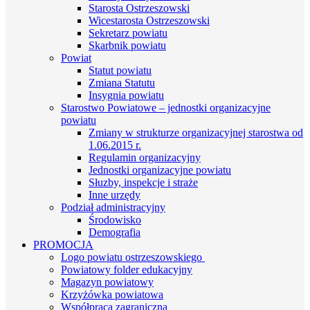
Starosta Ostrzeszowski
Wicestarosta Ostrzeszowski
Sekretarz powiatu
Skarbnik powiatu
Powiat
Statut powiatu
Zmiana Statutu
Insygnia powiatu
Starostwo Powiatowe – jednostki organizacyjne
powiatu
Zmiany w strukturze organizacyjnej starostwa od
1.06.2015 r.
Regulamin organizacyjny
Jednostki organizacyjne powiatu
Słuzby, inspekcje i straże
Inne urzędy
Podział administracyjny
Środowisko
Demografia
PROMOCJA
Logo powiatu ostrzeszowskiego
Powiatowy folder edukacyjny
Magazyn powiatowy
Krzyżówka powiatowa
Współpraca zagraniczna