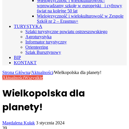
Wielojęzyczność i wielokulturowość-
wprowadzamy szkołę w europejski i cyfrowy
świat na kolejne 50 lat
Wielojęzyczność i wielokulturowość w Zespole
Szkół nr 2 – Erasmus+
TURYSTYKA
Szlaki turystyczne powiatu ostrzeszowskiego
Agroturystyka
Informator turystyczny
Orienteering
Szlak Bursztynowy
BIP
KONTAKT
Strona Główna
/
Aktualności
/
Wielkopolska dla planety!
Aktualności
Wszystkie
Wielkopolska dla
planety!
Send
Magdalena Kułak
3 stycznia 2024
an
39