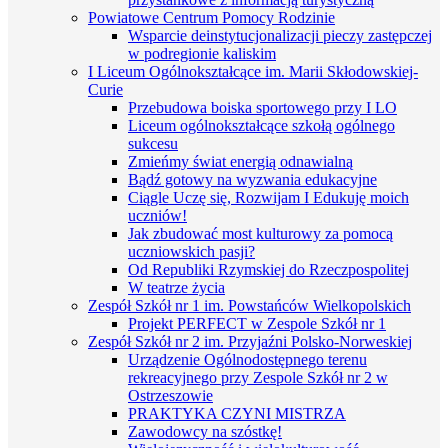
Powiatowe Centrum Pomocy Rodzinie
Wsparcie deinstytucjonalizacji pieczy zastępczej
w podregionie kaliskim
I Liceum Ogólnokształcące im. Marii Skłodowskiej-
Curie
Przebudowa boiska sportowego przy I LO
Liceum ogólnokształcące szkołą ogólnego
sukcesu
Zmieńmy świat energią odnawialną
Bądź gotowy na wyzwania edukacyjne
Ciągle Uczę się, Rozwijam I Edukuję moich
uczniów!
Jak zbudować most kulturowy za pomocą
uczniowskich pasji?
Od Republiki Rzymskiej do Rzeczpospolitej
W teatrze życia
Zespół Szkół nr 1 im. Powstańców Wielkopolskich
Projekt PERFECT w Zespole Szkół nr 1
Zespół Szkół nr 2 im. Przyjaźni Polsko-Norweskiej
Urządzenie Ogólnodostępnego terenu
rekreacyjnego przy Zespole Szkół nr 2 w
Ostrzeszowie
PRAKTYKA CZYNI MISTRZA
Zawodowcy na szóstkę!