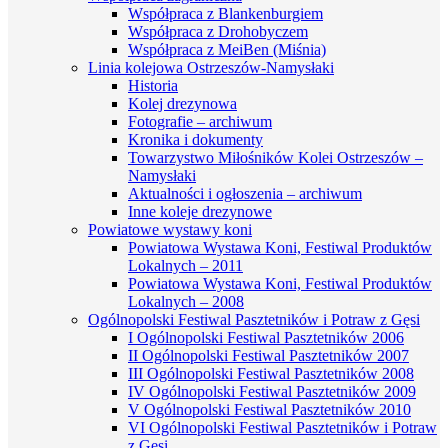
Współpraca z Blankenburgiem
Współpraca z Drohobyczem
Współpraca z MeiBen (Miśnia)
Linia kolejowa Ostrzeszów-Namysłaki
Historia
Kolej drezynowa
Fotografie – archiwum
Kronika i dokumenty
Towarzystwo Miłośników Kolei Ostrzeszów –
Namysłaki
Aktualności i ogłoszenia – archiwum
Inne koleje drezynowe
Powiatowe wystawy koni
Powiatowa Wystawa Koni, Festiwal Produktów
Lokalnych – 2011
Powiatowa Wystawa Koni, Festiwal Produktów
Lokalnych – 2008
Ogólnopolski Festiwal Pasztetników i Potraw z Gęsi
I Ogólnopolski Festiwal Pasztetników 2006
II Ogólnopolski Festiwal Pasztetników 2007
III Ogólnopolski Festiwal Pasztetników 2008
IV Ogólnopolski Festiwal Pasztetników 2009
V Ogólnopolski Festiwal Pasztetników 2010
VI Ogólnopolski Festiwal Pasztetników i Potraw
z Gęsi