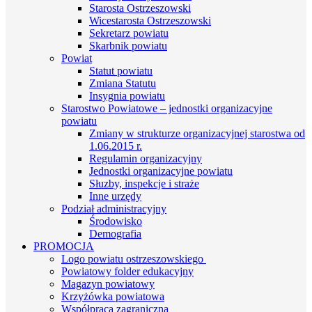
Starosta Ostrzeszowski
Wicestarosta Ostrzeszowski
Sekretarz powiatu
Skarbnik powiatu
Powiat
Statut powiatu
Zmiana Statutu
Insygnia powiatu
Starostwo Powiatowe – jednostki organizacyjne
powiatu
Zmiany w strukturze organizacyjnej starostwa od
1.06.2015 r.
Regulamin organizacyjny
Jednostki organizacyjne powiatu
Słuzby, inspekcje i straże
Inne urzędy
Podział administracyjny
Środowisko
Demografia
PROMOCJA
Logo powiatu ostrzeszowskiego
Powiatowy folder edukacyjny
Magazyn powiatowy
Krzyżówka powiatowa
Współpraca zagraniczna