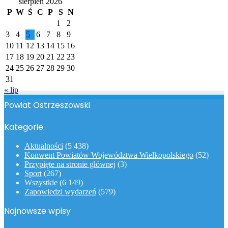
sierpień 2026
P
W
Ś
C
P
S
N
1
2
3
4
5
6
7
8
9
10
11
12
13
14
15
16
17
18
19
20
21
22
23
24
25
26
27
28
29
30
31
« lip
Powiat Ostrzeszowski
Kategorie
Aktualności
(5 438)
Konwent Powiatów Województwa Wielkopolskiego
(52)
Przypięte na stronie głównej
(3)
Sport
(267)
Wszystkie
(6 149)
Zapowiedzi wydarzeń
(579)
Najnowsze wpisy