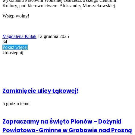
wykonaniu Pracowni Wokalnej Ostrzeszowskeigo Centrum
Kultury, pod kierownictwem Aleksandry Marszałkowskiej.
Wstęp wolny!
Send
Magdalena Kułak
12 grudnia 2025
an
34
email
Pokaż więcej
Udostępnij
Facebook
Udostępnij
Drukuj
przez
Powiązany artykuł
Email
Zamknięcie ulicy Łąkowej!
5 godzin temu
Zapraszamy na Święto Plonów – Dożynki
Powiatowo-Gminne w Grabowie nad Prosną