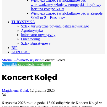
Wielojęzyczność i wielokulturowość-
wprowadzamy szkołę w europejski i cyfrowy
świat na kolejne 50 lat
Wielojęzyczność i wielokulturowość w Zespole
Szkół nr 2 – Erasmus+
TURYSTYKA
Szlaki turystyczne powiatu ostrzeszowskiego
Agroturystyka
Informator turystyczny
Orienteering
Szlak Bursztynowy
BIP
KONTAKT
Strona Główna
/
Wszystkie
/
Koncert Kolęd
Wszystkie
Zapowiedzi wydarzeń
Koncert Kolęd
Send
Magdalena Kułak
12 grudnia 2025
an
34
email
6 stycznia 2026 roku o godz. 15.00 odbędzie się Koncert Kolęd w