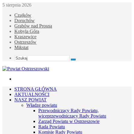
5 sierpnia 2026
Czajków
Doruchów
Grabów nad Prosną
Kobyla Góra
Kraszewice
Ostrzeszów
Mikstat
Szukaj
Menu
STRONA GŁÓWNA
AKTUALNOŚCI
NASZ POWIAT
Władze powiatu
Przewodniczący Rady Powiatu,
wiceprzewodniczący Rady Powiatu
Zarząd Powiatu w Ostrzeszowie
Rada Powiatu
Komisje Rady Powiatu