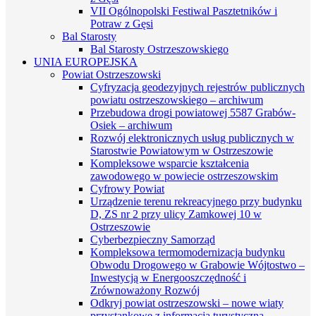
VII Ogólnopolski Festiwal Pasztetników i
Potraw z Gęsi
Bal Starosty
Bal Starosty Ostrzeszowskiego
UNIA EUROPEJSKA
Powiat Ostrzeszowski
Cyfryzacja geodezyjnych rejestrów publicznych
powiatu ostrzeszowskiego – archiwum
Przebudowa drogi powiatowej 5587 Grabów-
Osiek – archiwum
Rozwój elektronicznych usług publicznych w
Starostwie Powiatowym w Ostrzeszowie
Kompleksowe wsparcie kształcenia
zawodowego w powiecie ostrzeszowskim
Cyfrowy Powiat
Urządzenie terenu rekreacyjnego przy budynku
D, ZS nr 2 przy ulicy Zamkowej 10 w
Ostrzeszowie
Cyberbezpieczny Samorząd
Kompleksowa termomodernizacja budynku
Obwodu Drogowego w Grabowie Wójtostwo –
Inwestycją w Energooszczędność i
Zrównoważony Rozwój
Odkryj powiat ostrzeszowski – nowe wiaty
przystankowe z informacją turystyczną