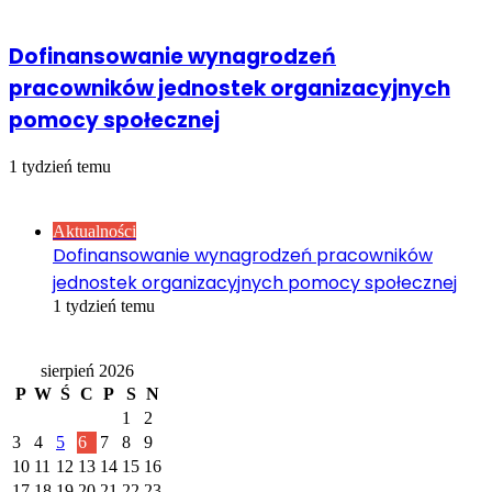
Dofinansowanie wynagrodzeń
pracowników jednostek organizacyjnych
pomocy społecznej
1 tydzień temu
Sprawdź również
Close
Aktualności
Dofinansowanie wynagrodzeń pracowników
jednostek organizacyjnych pomocy społecznej
1 tydzień temu
Kalendarz
sierpień 2026
P
W
Ś
C
P
S
N
1
2
3
4
5
6
7
8
9
10
11
12
13
14
15
16
17
18
19
20
21
22
23