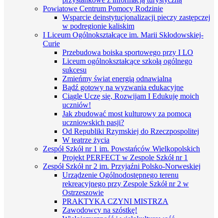
Powiatowe Centrum Pomocy Rodzinie
Wsparcie deinstytucjonalizacji pieczy zastępczej
w podregionie kaliskim
I Liceum Ogólnokształcące im. Marii Skłodowskiej-
Curie
Przebudowa boiska sportowego przy I LO
Liceum ogólnokształcące szkołą ogólnego
sukcesu
Zmieńmy świat energią odnawialną
Bądź gotowy na wyzwania edukacyjne
Ciągle Uczę się, Rozwijam I Edukuję moich
uczniów!
Jak zbudować most kulturowy za pomocą
uczniowskich pasji?
Od Republiki Rzymskiej do Rzeczpospolitej
W teatrze życia
Zespół Szkół nr 1 im. Powstańców Wielkopolskich
Projekt PERFECT w Zespole Szkół nr 1
Zespół Szkół nr 2 im. Przyjaźni Polsko-Norweskiej
Urządzenie Ogólnodostępnego terenu
rekreacyjnego przy Zespole Szkół nr 2 w
Ostrzeszowie
PRAKTYKA CZYNI MISTRZA
Zawodowcy na szóstkę!