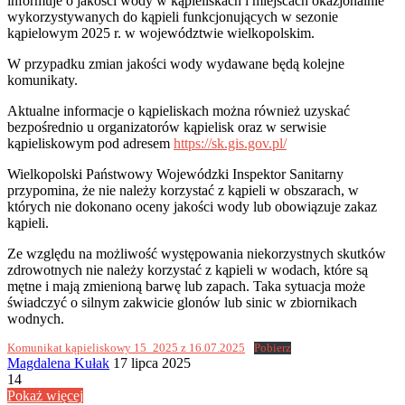
informuje o jakości wody w kąpieliskach i miejscach okazjonalnie
wykorzystywanych do kąpieli funkcjonujących w sezonie
kąpielowym 2025 r. w województwie wielkopolskim.
W przypadku zmian jakości wody wydawane będą kolejne
komunikaty.
Aktualne informacje o kąpieliskach można również uzyskać
bezpośrednio u organizatorów kąpielisk oraz w serwisie
kąpieliskowym pod adresem
https://sk.gis.gov.pl/
Wielkopolski Państwowy Wojewódzki Inspektor Sanitarny
przypomina, że nie należy korzystać z kąpieli w obszarach, w
których nie dokonano oceny jakości wody lub obowiązuje zakaz
kąpieli.
Ze względu na możliwość występowania niekorzystnych skutków
zdrowotnych nie należy korzystać z kąpieli w wodach, które są
mętne i mają zmienioną barwę lub zapach. Taka sytuacja może
świadczyć o silnym zakwicie glonów lub sinic w zbiornikach
wodnych.
Komunikat kąpieliskowy 15_2025 z 16.07.2025
Pobierz
Send
Magdalena Kułak
17 lipca 2025
an
14
email
Pokaż więcej