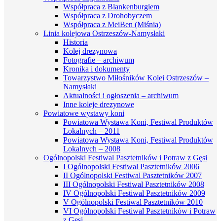
Współpraca z Blankenburgiem
Współpraca z Drohobyczem
Współpraca z MeiBen (Miśnia)
Linia kolejowa Ostrzeszów-Namysłaki
Historia
Kolej drezynowa
Fotografie – archiwum
Kronika i dokumenty
Towarzystwo Miłośników Kolei Ostrzeszów –
Namysłaki
Aktualności i ogłoszenia – archiwum
Inne koleje drezynowe
Powiatowe wystawy koni
Powiatowa Wystawa Koni, Festiwal Produktów
Lokalnych – 2011
Powiatowa Wystawa Koni, Festiwal Produktów
Lokalnych – 2008
Ogólnopolski Festiwal Pasztetników i Potraw z Gęsi
I Ogólnopolski Festiwal Pasztetników 2006
II Ogólnopolski Festiwal Pasztetników 2007
III Ogólnopolski Festiwal Pasztetników 2008
IV Ogólnopolski Festiwal Pasztetników 2009
V Ogólnopolski Festiwal Pasztetników 2010
VI Ogólnopolski Festiwal Pasztetników i Potraw
z Gęsi