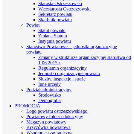
Starosta Ostrzeszowski
Wicestarosta Ostrzeszowski
Sekretarz powiatu
Skarbnik powiatu
Powiat
Statut powiatu
Zmiana Statutu
Insygnia powiatu
Starostwo Powiatowe – jednostki organizacyjne
powiatu
Zmiany w strukturze organizacyjnej starostwa od
1.06.2015 r.
Regulamin organizacyjny
Jednostki organizacyjne powiatu
Słuzby, inspekcje i straże
Inne urzędy
Podział administracyjny
Środowisko
Demografia
PROMOCJA
Logo powiatu ostrzeszowskiego
Powiatowy folder edukacyjny
Magazyn powiatowy
Krzyżówka powiatowa
Współpraca zagraniczna