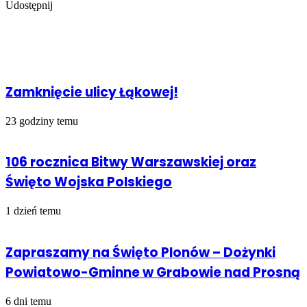
Udostępnij
Facebook
Udostępnij
Drukuj
przez
Powiązany artykuł
Email
Zamknięcie ulicy Łąkowej!
23 godziny temu
106 rocznica Bitwy Warszawskiej oraz
Święto Wojska Polskiego
1 dzień temu
Zapraszamy na Święto Plonów – Dożynki
Powiatowo-Gminne w Grabowie nad Prosną
6 dni temu