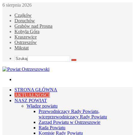
6 sierpnia 2026
Czajków
Doruchów
Grabów nad Prosną
Kobyla Góra
Kraszewice
Ostrzeszów
Mikstat
Szukaj
Menu
STRONA GŁÓWNA
AKTUALNOŚCI
NASZ POWIAT
Władze powiatu
Przewodniczący Rady Powiatu,
wiceprzewodniczący Rady Powiatu
Zarząd Powiatu w Ostrzeszowie
Rada Powiatu
Komisje Rady Powiatu