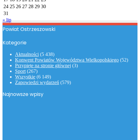
24
25
26
27
28
29
30
31
« lip
Powiat Ostrzeszowski
Kategorie
Aktualności
(5 438)
Konwent Powiatów Województwa Wielkopolskiego
(52)
Przypięte na stronie głównej
(3)
Sport
(267)
Wszystkie
(6 149)
Zapowiedzi wydarzeń
(579)
Najnowsze wpisy