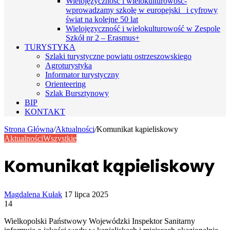
Wielojęzyczność i wielokulturowość-
wprowadzamy szkołę w europejski i cyfrowy
świat na kolejne 50 lat
Wielojęzyczność i wielokulturowość w Zespole
Szkół nr 2 – Erasmus+
TURYSTYKA
Szlaki turystyczne powiatu ostrzeszowskiego
Agroturystyka
Informator turystyczny
Orienteering
Szlak Bursztynowy
BIP
KONTAKT
Strona Główna
/
Aktualności
/
Komunikat kąpieliskowy
Aktualności
Wszystkie
Komunikat kąpieliskowy
Send
Magdalena Kułak
17 lipca 2025
an
14
email
Wielkopolski Państwowy Wojewódzki Inspektor Sanitarny