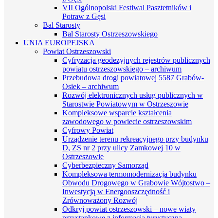
VII Ogólnopolski Festiwal Pasztetników i
Potraw z Gęsi
Bal Starosty
Bal Starosty Ostrzeszowskiego
UNIA EUROPEJSKA
Powiat Ostrzeszowski
Cyfryzacja geodezyjnych rejestrów publicznych
powiatu ostrzeszowskiego – archiwum
Przebudowa drogi powiatowej 5587 Grabów-
Osiek – archiwum
Rozwój elektronicznych usług publicznych w
Starostwie Powiatowym w Ostrzeszowie
Kompleksowe wsparcie kształcenia
zawodowego w powiecie ostrzeszowskim
Cyfrowy Powiat
Urządzenie terenu rekreacyjnego przy budynku
D, ZS nr 2 przy ulicy Zamkowej 10 w
Ostrzeszowie
Cyberbezpieczny Samorząd
Kompleksowa termomodernizacja budynku
Obwodu Drogowego w Grabowie Wójtostwo –
Inwestycją w Energooszczędność i
Zrównoważony Rozwój
Odkryj powiat ostrzeszowski – nowe wiaty
przystankowe z informacją turystyczną