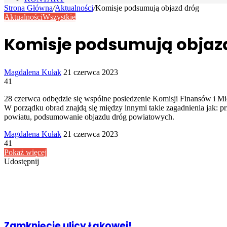
Strona Główna
/
Aktualności
/
Komisje podsumują objazd dróg
Aktualności
Wszystkie
Komisje podsumują objaz
Send
Magdalena Kułak
21 czerwca 2023
an
41
email
28 czerwca odbędzie się wspólne posiedzenie Komisji Finansów i M
W porządku obrad znajdą się między innymi takie zagadnienia jak: p
powiatu, podsumowanie objazdu dróg powiatowych.
Send
Magdalena Kułak
21 czerwca 2023
an
41
email
Pokaż więcej
Udostępnij
Facebook
Udostępnij
Drukuj
przez
Powiązany artykuł
Email
Zamknięcie ulicy Łąkowej!