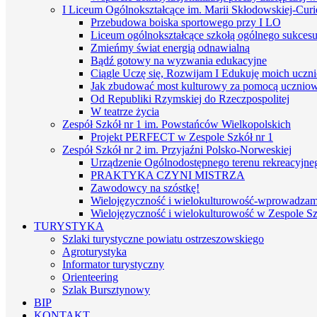
I Liceum Ogólnokształcące im. Marii Skłodowskiej-Curi
Przebudowa boiska sportowego przy I LO
Liceum ogólnokształcące szkołą ogólnego sukces
Zmieńmy świat energią odnawialną
Bądź gotowy na wyzwania edukacyjne
Ciągle Uczę się, Rozwijam I Edukuję moich uczn
Jak zbudować most kulturowy za pomocą uczniows
Od Republiki Rzymskiej do Rzeczpospolitej
W teatrze życia
Zespół Szkół nr 1 im. Powstańców Wielkopolskich
Projekt PERFECT w Zespole Szkół nr 1
Zespół Szkół nr 2 im. Przyjaźni Polsko-Norweskiej
Urządzenie Ogólnodostępnego terenu rekreacyjneg
PRAKTYKA CZYNI MISTRZA
Zawodowcy na szóstkę!
Wielojęzyczność i wielokulturowość-wprowadzamy 
Wielojęzyczność i wielokulturowość w Zespole Sz
TURYSTYKA
Szlaki turystyczne powiatu ostrzeszowskiego
Agroturystyka
Informator turystyczny
Orienteering
Szlak Bursztynowy
BIP
KONTAKT