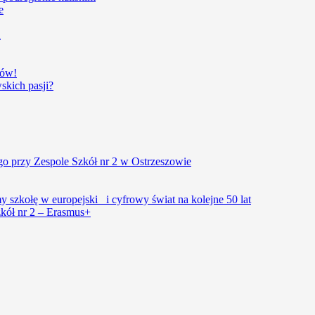
e
u
iów!
kich pasji?
o przy Zespole Szkół nr 2 w Ostrzeszowie
szkołę w europejski i cyfrowy świat na kolejne 50 lat
kół nr 2 – Erasmus+