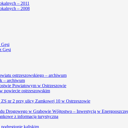
okalnych – 2011
okalnych – 2008
 Gęsi
z Gęsi
powiatu ostrzeszowskiego – archiwum
k – archiwum
arostwie Powiatowym w Ostrzeszowie
w powiecie ostrzeszowskim
, ZS nr 2 przy ulicy Zamkowej 10 w Ostrzeszowie
du Drogowego w Grabowie Wójtostwo – Inwestycją w Energooszczę
ankowe z informacją turystyczną
w podregionie kaliskim