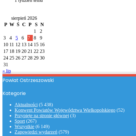
1 tydzień temu
Kalendarz
sierpień 2026
P
W
Ś
C
P
S
N
1
2
3
4
5
6
7
8
9
10
11
12
13
14
15
16
17
18
19
20
21
22
23
24
25
26
27
28
29
30
31
« lip
Powiat Ostrzeszowski
Kategorie
Aktualności
(5 438)
Konwent Powiatów Województwa Wielkopolskiego
(52)
Przypięte na stronie głównej
(3)
Sport
(267)
Wszystkie
(6 149)
Zapowiedzi wydarzeń
(579)