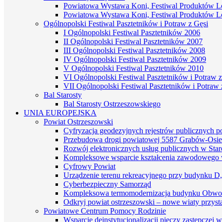
Powiatowa Wystawa Koni, Festiwal Produktów L
Powiatowa Wystawa Koni, Festiwal Produktów L
Ogólnopolski Festiwal Pasztetników i Potraw z Gęsi
I Ogólnopolski Festiwal Pasztetników 2006
II Ogólnopolski Festiwal Pasztetników 2007
III Ogólnopolski Festiwal Pasztetników 2008
IV Ogólnopolski Festiwal Pasztetników 2009
V Ogólnopolski Festiwal Pasztetników 2010
VI Ogólnopolski Festiwal Pasztetników i Potraw z
VII Ogólnopolski Festiwal Pasztetników i Potraw 
Bal Starosty
Bal Starosty Ostrzeszowskiego
UNIA EUROPEJSKA
Powiat Ostrzeszowski
Cyfryzacja geodezyjnych rejestrów publicznych 
Przebudowa drogi powiatowej 5587 Grabów-Osie
Rozwój elektronicznych usług publicznych w St
Kompleksowe wsparcie kształcenia zawodowego 
Cyfrowy Powiat
Urządzenie terenu rekreacyjnego przy budynku D
Cyberbezpieczny Samorząd
Kompleksowa termomodernizacja budynku Obwo
Odkryj powiat ostrzeszowski – nowe wiaty przyst
Powiatowe Centrum Pomocy Rodzinie
Wsparcie deinstytucjonalizacji pieczy zastępczej 