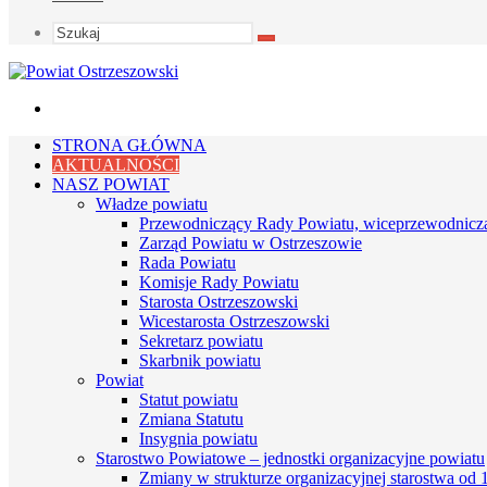
Szukaj
Menu
STRONA GŁÓWNA
AKTUALNOŚCI
NASZ POWIAT
Władze powiatu
Przewodniczący Rady Powiatu, wiceprzewodnicz
Zarząd Powiatu w Ostrzeszowie
Rada Powiatu
Komisje Rady Powiatu
Starosta Ostrzeszowski
Wicestarosta Ostrzeszowski
Sekretarz powiatu
Skarbnik powiatu
Powiat
Statut powiatu
Zmiana Statutu
Insygnia powiatu
Starostwo Powiatowe – jednostki organizacyjne powiatu
Zmiany w strukturze organizacyjnej starostwa od 1