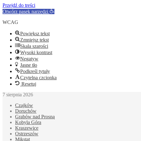
Przejdź do treści
Otwórz pasek narzędzi
WCAG
Powiększ tekst
Zmniejsz tekst
Skala szarości
Wysoki kontrast
Negatyw
Jasne tło
Podkreśl tytuły
Czytelna czcionka
Resetuj
7 sierpnia 2026
Czajków
Doruchów
Grabów nad Prosną
Kobyla Góra
Kraszewice
Ostrzeszów
Mikstat