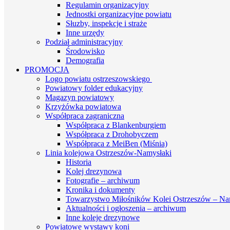
Regulamin organizacyjny
Jednostki organizacyjne powiatu
Słuzby, inspekcje i straże
Inne urzędy
Podział administracyjny
Środowisko
Demografia
PROMOCJA
Logo powiatu ostrzeszowskiego
Powiatowy folder edukacyjny
Magazyn powiatowy
Krzyżówka powiatowa
Współpraca zagraniczna
Współpraca z Blankenburgiem
Współpraca z Drohobyczem
Współpraca z MeiBen (Miśnia)
Linia kolejowa Ostrzeszów-Namysłaki
Historia
Kolej drezynowa
Fotografie – archiwum
Kronika i dokumenty
Towarzystwo Miłośników Kolei Ostrzeszów – Na
Aktualności i ogłoszenia – archiwum
Inne koleje drezynowe
Powiatowe wystawy koni