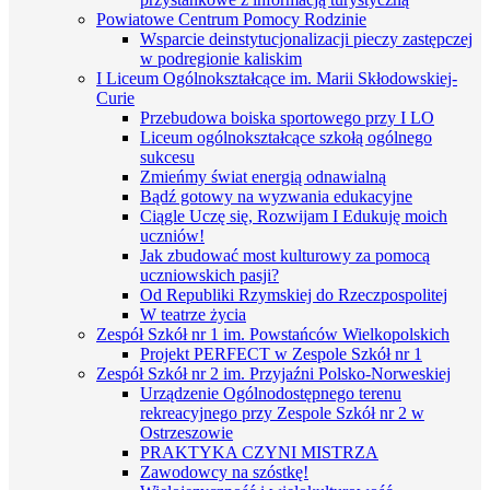
Powiatowe Centrum Pomocy Rodzinie
Wsparcie deinstytucjonalizacji pieczy zastępczej
w podregionie kaliskim
I Liceum Ogólnokształcące im. Marii Skłodowskiej-
Curie
Przebudowa boiska sportowego przy I LO
Liceum ogólnokształcące szkołą ogólnego
sukcesu
Zmieńmy świat energią odnawialną
Bądź gotowy na wyzwania edukacyjne
Ciągle Uczę się, Rozwijam I Edukuję moich
uczniów!
Jak zbudować most kulturowy za pomocą
uczniowskich pasji?
Od Republiki Rzymskiej do Rzeczpospolitej
W teatrze życia
Zespół Szkół nr 1 im. Powstańców Wielkopolskich
Projekt PERFECT w Zespole Szkół nr 1
Zespół Szkół nr 2 im. Przyjaźni Polsko-Norweskiej
Urządzenie Ogólnodostępnego terenu
rekreacyjnego przy Zespole Szkół nr 2 w
Ostrzeszowie
PRAKTYKA CZYNI MISTRZA
Zawodowcy na szóstkę!