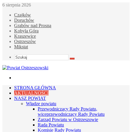
6 sierpnia 2026
Czajków
Doruchów
Grabów nad Prosną
Kobyla Góra
Kraszewice
Ostrzeszów
Mikstat
Szukaj
Menu
STRONA GŁÓWNA
AKTUALNOŚCI
NASZ POWIAT
Władze powiatu
Przewodniczący Rady Powiatu,
wiceprzewodniczący Rady Powiatu
Zarząd Powiatu w Ostrzeszowie
Rada Powiatu
Komisje Rady Powiatu