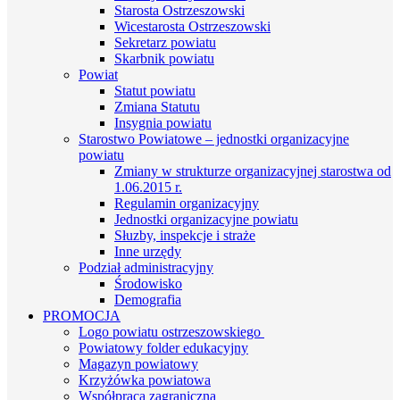
Starosta Ostrzeszowski
Wicestarosta Ostrzeszowski
Sekretarz powiatu
Skarbnik powiatu
Powiat
Statut powiatu
Zmiana Statutu
Insygnia powiatu
Starostwo Powiatowe – jednostki organizacyjne
powiatu
Zmiany w strukturze organizacyjnej starostwa od
1.06.2015 r.
Regulamin organizacyjny
Jednostki organizacyjne powiatu
Słuzby, inspekcje i straże
Inne urzędy
Podział administracyjny
Środowisko
Demografia
PROMOCJA
Logo powiatu ostrzeszowskiego
Powiatowy folder edukacyjny
Magazyn powiatowy
Krzyżówka powiatowa
Współpraca zagraniczna