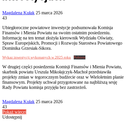
Send
Magdalena Kułak
25 marca 2026
an
43
email
Ubiegłoroczne powiatowe inwestycje podsumowała Komisja
Finansów i Mienia Powiatu na swoim ostatnim posiedzeniu.
Informację na ten temat złożyła kierownik Wydziału Oświaty,
Spraw Europejskich, Promocji i Rozwoju Starostwa Powiatowego
Dominika Grzesiak-Sikora.
Wykaz inwestycji wykonanych w 2025 roku
Pobierz
W drugiej części posiedzenia Komisji Finansów i Mienia Powiatu,
skarbnik powiatu Urszula Mikołajczyk-Machoł przedstawiła
projekty zmian w tegorocznym budżecie oraz w Wieloletnim planie
finansowym. Projekty uchwał przygotowane na najbliższą sesję
Rady Powiatu komisja przyjęła bez zastrzeżeń.
Send
Magdalena Kułak
25 marca 2026
an
43
email
Pokaż więcej
Udostępnij
Facebook
Udostępnij
Drukuj
przez