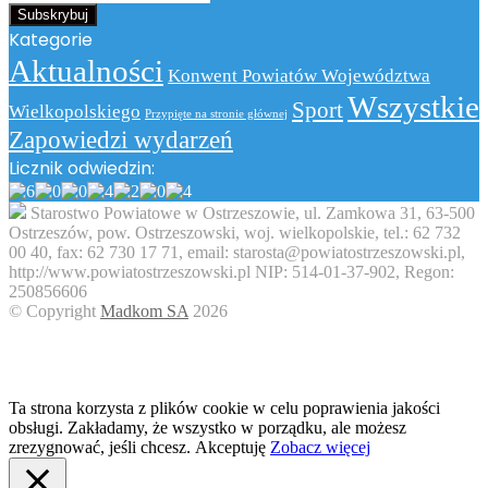
swój
adres
Kategorie
email
Aktualności
Konwent Powiatów Województwa
Wszystkie
Sport
Wielkopolskiego
Przypięte na stronie głównej
Zapowiedzi wydarzeń
Licznik odwiedzin:
Starostwo Powiatowe w Ostrzeszowie, ul. Zamkowa 31, 63-500
Ostrzeszów, pow. Ostrzeszowski, woj. wielkopolskie, tel.: 62 732
00 40, fax: 62 730 17 71, email: starosta@powiatostrzeszowski.pl,
http://www.powiatostrzeszowski.pl NIP: 514-01-37-902, Regon:
250856606
© Copyright
Madkom SA
2026
Facebook
Twitter
WhatsApp
Telegram
Viber
Back
to
top
button
Ta strona korzysta z plików cookie w celu poprawienia jakości
obsługi. Zakładamy, że wszystko w porządku, ale możesz
zrezygnować, jeśli chcesz.
Akceptuję
Zobacz więcej