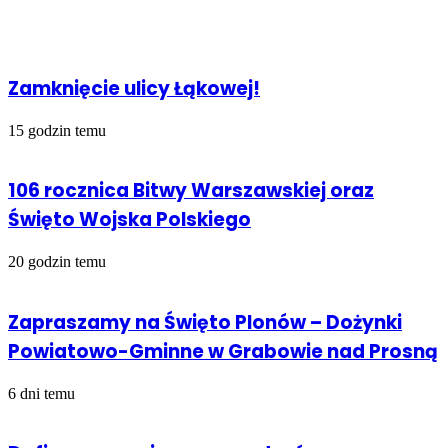
Powiązany artykuł
Email
Zamknięcie ulicy Łąkowej!
15 godzin temu
106 rocznica Bitwy Warszawskiej oraz
Święto Wojska Polskiego
20 godzin temu
Zapraszamy na Święto Plonów – Dożynki
Powiatowo-Gminne w Grabowie nad Prosną
6 dni temu