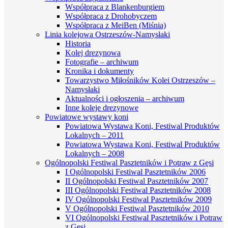
Współpraca z Blankenburgiem
Współpraca z Drohobyczem
Współpraca z MeiBen (Miśnia)
Linia kolejowa Ostrzeszów-Namysłaki
Historia
Kolej drezynowa
Fotografie – archiwum
Kronika i dokumenty
Towarzystwo Miłośników Kolei Ostrzeszów –
Namysłaki
Aktualności i ogłoszenia – archiwum
Inne koleje drezynowe
Powiatowe wystawy koni
Powiatowa Wystawa Koni, Festiwal Produktów
Lokalnych – 2011
Powiatowa Wystawa Koni, Festiwal Produktów
Lokalnych – 2008
Ogólnopolski Festiwal Pasztetników i Potraw z Gęsi
I Ogólnopolski Festiwal Pasztetników 2006
II Ogólnopolski Festiwal Pasztetników 2007
III Ogólnopolski Festiwal Pasztetników 2008
IV Ogólnopolski Festiwal Pasztetników 2009
V Ogólnopolski Festiwal Pasztetników 2010
VI Ogólnopolski Festiwal Pasztetników i Potraw
z Gęsi