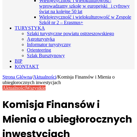
Wielojęzyczność i wielokulturowość-
wprowadzamy szkołę w europejski i cyfrowy
świat na kolejne 50 lat
Wielojęzyczność i wielokulturowość w Zespole
Szkół nr 2 – Erasmus+
TURYSTYKA
Szlaki turystyczne powiatu ostrzeszowskiego
Agroturystyka
Informator turystyczny
Orienteering
Szlak Bursztynowy
BIP
KONTAKT
Strona Główna
/
Aktualności
/
Komisja Finansów i Mienia o
ubiegłorocznych inwestycjach
Aktualności
Wszystkie
Komisja Finansów i
Mienia o ubiegłorocznych
inwestycjach