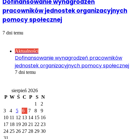
Dofinansowanie wynagrodzeń
pracowników jednostek organizacyjnych
pomocy społecznej
7 dni temu
Sprawdź również
Close
Aktualności
Dofinansowanie wynagrodzeń pracowników
jednostek organizacyjnych pomocy społecznej
7 dni temu
Kalendarz
sierpień 2026
P
W
Ś
C
P
S
N
1
2
3
4
5
6
7
8
9
10
11
12
13
14
15
16
17
18
19
20
21
22
23
24
25
26
27
28
29
30
31