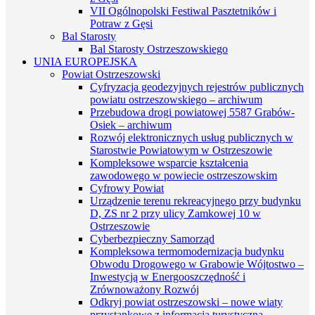
VII Ogólnopolski Festiwal Pasztetników i
Potraw z Gęsi
Bal Starosty
Bal Starosty Ostrzeszowskiego
UNIA EUROPEJSKA
Powiat Ostrzeszowski
Cyfryzacja geodezyjnych rejestrów publicznych
powiatu ostrzeszowskiego – archiwum
Przebudowa drogi powiatowej 5587 Grabów-
Osiek – archiwum
Rozwój elektronicznych usług publicznych w
Starostwie Powiatowym w Ostrzeszowie
Kompleksowe wsparcie kształcenia
zawodowego w powiecie ostrzeszowskim
Cyfrowy Powiat
Urządzenie terenu rekreacyjnego przy budynku
D, ZS nr 2 przy ulicy Zamkowej 10 w
Ostrzeszowie
Cyberbezpieczny Samorząd
Kompleksowa termomodernizacja budynku
Obwodu Drogowego w Grabowie Wójtostwo –
Inwestycją w Energooszczędność i
Zrównoważony Rozwój
Odkryj powiat ostrzeszowski – nowe wiaty
przystankowe z informacją turystyczną