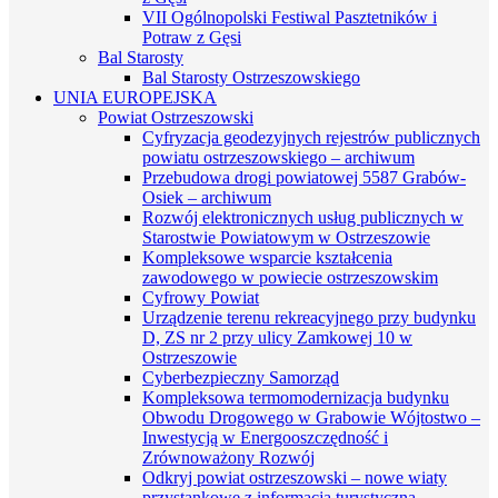
VII Ogólnopolski Festiwal Pasztetników i
Potraw z Gęsi
Bal Starosty
Bal Starosty Ostrzeszowskiego
UNIA EUROPEJSKA
Powiat Ostrzeszowski
Cyfryzacja geodezyjnych rejestrów publicznych
powiatu ostrzeszowskiego – archiwum
Przebudowa drogi powiatowej 5587 Grabów-
Osiek – archiwum
Rozwój elektronicznych usług publicznych w
Starostwie Powiatowym w Ostrzeszowie
Kompleksowe wsparcie kształcenia
zawodowego w powiecie ostrzeszowskim
Cyfrowy Powiat
Urządzenie terenu rekreacyjnego przy budynku
D, ZS nr 2 przy ulicy Zamkowej 10 w
Ostrzeszowie
Cyberbezpieczny Samorząd
Kompleksowa termomodernizacja budynku
Obwodu Drogowego w Grabowie Wójtostwo –
Inwestycją w Energooszczędność i
Zrównoważony Rozwój
Odkryj powiat ostrzeszowski – nowe wiaty
przystankowe z informacją turystyczną