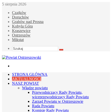
5 sierpnia 2026
Czajków
Doruchów
Grabów nad Prosną
Kobyla Góra
Kraszewice
Ostrzeszów
Mikstat
Szukaj
Menu
STRONA GŁÓWNA
AKTUALNOŚCI
NASZ POWIAT
Władze powiatu
Przewodniczący Rady Powiatu,
wiceprzewodniczący Rady Powiatu
Zarząd Powiatu w Ostrzeszowie
Rada Powiatu
Komisje Rady Powiatu