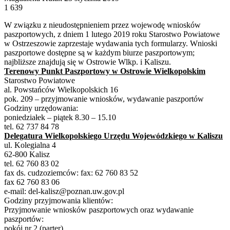
an
1 639
email
W związku z nieudostępnieniem przez wojewodę wniosków
paszportowych, z dniem 1 lutego 2019 roku Starostwo Powiatowe
w Ostrzeszowie zaprzestaje wydawania tych formularzy. Wnioski
paszportowe dostępne są w każdym biurze paszportowym;
najbliższe znajdują się w Ostrowie Wlkp. i Kaliszu.
Terenowy Punkt Paszportowy w Ostrowie Wielkopolskim
Starostwo Powiatowe
al. Powstańców Wielkopolskich 16
pok. 209 – przyjmowanie wniosków, wydawanie paszportów
Godziny urzędowania:
poniedziałek – piątek 8.30 – 15.10
tel. 62 737 84 78
Delegatura Wielkopolskiego Urzędu Wojewódzkiego w Kaliszu
ul. Kolegialna 4
62-800 Kalisz
tel. 62 760 83 02
fax ds. cudzoziemców: fax: 62 760 83 52
fax 62 760 83 06
e-mail: del-kalisz@poznan.uw.gov.pl
Godziny przyjmowania klientów:
Przyjmowanie wniosków paszportowych oraz wydawanie
paszportów:
pokój nr 2 (parter)