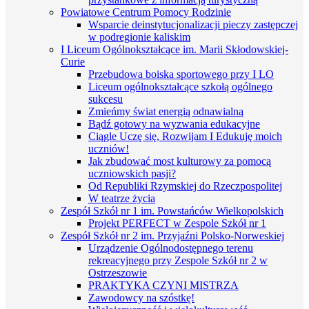
Powiatowe Centrum Pomocy Rodzinie
Wsparcie deinstytucjonalizacji pieczy zastępczej
w podregionie kaliskim
I Liceum Ogólnokształcące im. Marii Skłodowskiej-
Curie
Przebudowa boiska sportowego przy I LO
Liceum ogólnokształcące szkołą ogólnego
sukcesu
Zmieńmy świat energią odnawialną
Bądź gotowy na wyzwania edukacyjne
Ciągle Uczę się, Rozwijam I Edukuję moich
uczniów!
Jak zbudować most kulturowy za pomocą
uczniowskich pasji?
Od Republiki Rzymskiej do Rzeczpospolitej
W teatrze życia
Zespół Szkół nr 1 im. Powstańców Wielkopolskich
Projekt PERFECT w Zespole Szkół nr 1
Zespół Szkół nr 2 im. Przyjaźni Polsko-Norweskiej
Urządzenie Ogólnodostępnego terenu
rekreacyjnego przy Zespole Szkół nr 2 w
Ostrzeszowie
PRAKTYKA CZYNI MISTRZA
Zawodowcy na szóstkę!