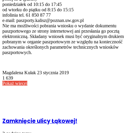
poniedziałek od 10:15 do 17:45
od wtorku do piątku od 8:15 do 15:15
infolinia tel. 61 850 87 77
e-mail: paszporty.kalisz@poznan.uw.gov.pl
Nie ma możliwości pobrania wniosku o wydanie dokumentu
paszportowego ze strony internetowej ani przesłania go pocztą
elektroniczną. Składany wniosek musi być oryginalnym drukiem
pobranym w organie paszportowym ze względu na konieczność
zachowania określonych parametrów technicznych wniosków
paszportowych.
Send
Magdalena Kułak
23 stycznia 2019
an
1 639
email
Pokaż więcej
Powiązany artykuł
Zamknięcie ulicy Łąkowej!