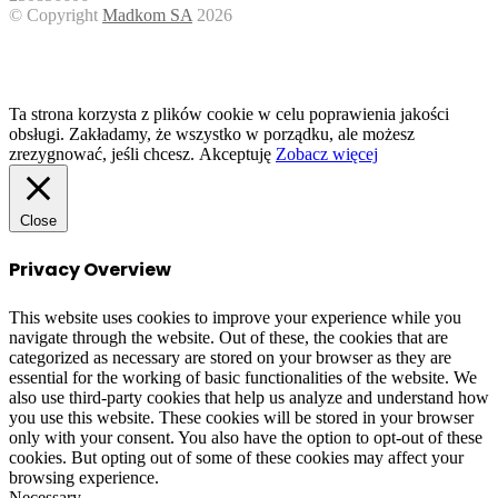
© Copyright
Madkom SA
2026
Facebook
Twitter
WhatsApp
Telegram
Viber
Back
to
top
button
Ta strona korzysta z plików cookie w celu poprawienia jakości
obsługi. Zakładamy, że wszystko w porządku, ale możesz
zrezygnować, jeśli chcesz.
Akceptuję
Zobacz więcej
Close
Privacy Overview
This website uses cookies to improve your experience while you
navigate through the website. Out of these, the cookies that are
categorized as necessary are stored on your browser as they are
essential for the working of basic functionalities of the website. We
also use third-party cookies that help us analyze and understand how
you use this website. These cookies will be stored in your browser
only with your consent. You also have the option to opt-out of these
cookies. But opting out of some of these cookies may affect your
browsing experience.
Necessary