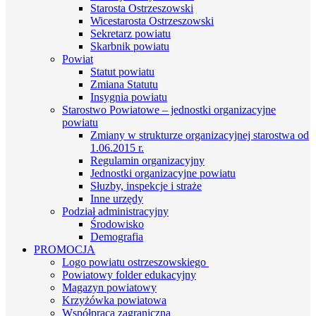
Starosta Ostrzeszowski
Wicestarosta Ostrzeszowski
Sekretarz powiatu
Skarbnik powiatu
Powiat
Statut powiatu
Zmiana Statutu
Insygnia powiatu
Starostwo Powiatowe – jednostki organizacyjne
powiatu
Zmiany w strukturze organizacyjnej starostwa od
1.06.2015 r.
Regulamin organizacyjny
Jednostki organizacyjne powiatu
Słuzby, inspekcje i straże
Inne urzędy
Podział administracyjny
Środowisko
Demografia
PROMOCJA
Logo powiatu ostrzeszowskiego
Powiatowy folder edukacyjny
Magazyn powiatowy
Krzyżówka powiatowa
Współpraca zagraniczna