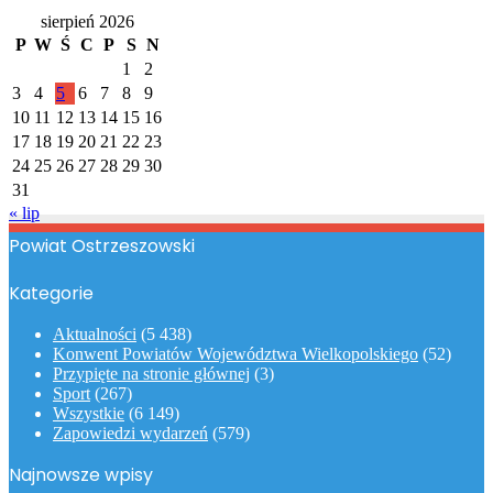
sierpień 2026
P
W
Ś
C
P
S
N
1
2
3
4
5
6
7
8
9
10
11
12
13
14
15
16
17
18
19
20
21
22
23
24
25
26
27
28
29
30
31
« lip
Powiat Ostrzeszowski
Kategorie
Aktualności
(5 438)
Konwent Powiatów Województwa Wielkopolskiego
(52)
Przypięte na stronie głównej
(3)
Sport
(267)
Wszystkie
(6 149)
Zapowiedzi wydarzeń
(579)
Najnowsze wpisy