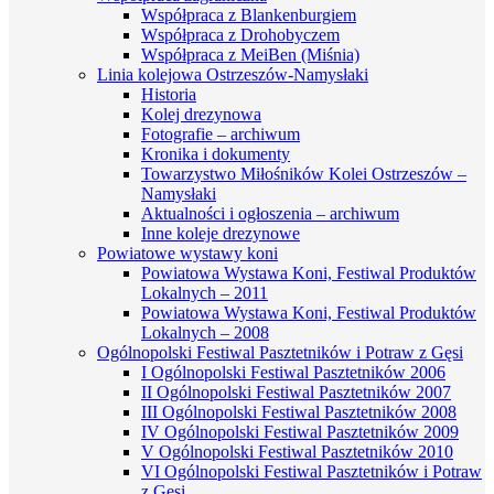
Współpraca z Blankenburgiem
Współpraca z Drohobyczem
Współpraca z MeiBen (Miśnia)
Linia kolejowa Ostrzeszów-Namysłaki
Historia
Kolej drezynowa
Fotografie – archiwum
Kronika i dokumenty
Towarzystwo Miłośników Kolei Ostrzeszów –
Namysłaki
Aktualności i ogłoszenia – archiwum
Inne koleje drezynowe
Powiatowe wystawy koni
Powiatowa Wystawa Koni, Festiwal Produktów
Lokalnych – 2011
Powiatowa Wystawa Koni, Festiwal Produktów
Lokalnych – 2008
Ogólnopolski Festiwal Pasztetników i Potraw z Gęsi
I Ogólnopolski Festiwal Pasztetników 2006
II Ogólnopolski Festiwal Pasztetników 2007
III Ogólnopolski Festiwal Pasztetników 2008
IV Ogólnopolski Festiwal Pasztetników 2009
V Ogólnopolski Festiwal Pasztetników 2010
VI Ogólnopolski Festiwal Pasztetników i Potraw
z Gęsi