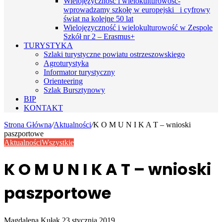
Wielojęzyczność i wielokulturowość-
wprowadzamy szkołę w europejski i cyfrowy
świat na kolejne 50 lat
Wielojęzyczność i wielokulturowość w Zespole
Szkół nr 2 – Erasmus+
TURYSTYKA
Szlaki turystyczne powiatu ostrzeszowskiego
Agroturystyka
Informator turystyczny
Orienteering
Szlak Bursztynowy
BIP
KONTAKT
Strona Główna
/
Aktualności
/
K O M U N I K A T – wnioski
paszportowe
Aktualności
Wszystkie
K O M U N I K A T – wnioski
paszportowe
Send
Magdalena Kułak
23 stycznia 2019