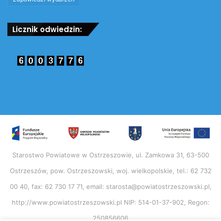
Licznik odwiedzin:
Starostwo Powiatowe w Ostrzeszowie, ul. Zamkowa 31, 63-500
Ostrzeszów, pow. Ostrzeszowski, woj. wielkopolskie, tel.: 62 732
00 40, fax: 62 730 17 71, email: starosta@powiatostrzeszowski.pl,
http://www.powiatostrzeszowski.pl NIP: 514-01-37-902, Regon:
250856606