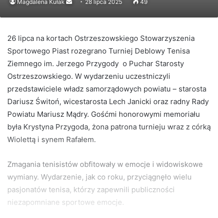
Send
Magdalena Kułak
28 lipca 2025
49
an
email
26 lipca na kortach Ostrzeszowskiego Stowarzyszenia
Sportowego Piast rozegrano Turniej Deblowy Tenisa
Ziemnego im. Jerzego Przygody o Puchar Starosty
Ostrzeszowskiego. W wydarzeniu uczestniczyli
przedstawiciele władz samorządowych powiatu – starosta
Dariusz Świtoń, wicestarosta Lech Janicki oraz radny Rady
Powiatu Mariusz Mądry. Gośćmi honorowymi memoriału
była Krystyna Przygoda, żona patrona turnieju wraz z córką
Wiolettą i synem Rafałem.
Zmagania tenisistów obfitowały w emocje i widowiskowe
wymiany. Wydarzenie, jak co roku, przyciągnęło wielu
pasjonatów tenisa, którzy zapewnili publiczności
niezapomniane sportowe emocje.