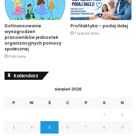
(fot. Piast Ostrzeszów)
Dofinansowanie
Profilaktyka – podaj dalej
wynagrodzeń
1 tydzień temu
pracowników jednostek
organizacyjnych pomocy
społecznej
6 dni temu
Kalendarz
sierpień 2026
P
W
Ś
C
P
S
N
1
2
3
4
5
6
7
8
9