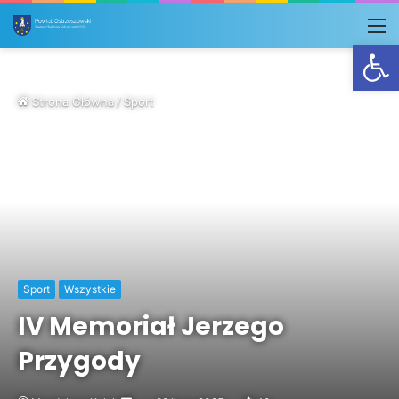
M
Otwórz
Strona Główna
/
Sport
Sport
Wszystkie
IV Memoriał Jerzego
Przygody