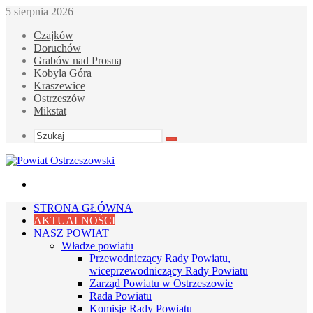
5 sierpnia 2026
Czajków
Doruchów
Grabów nad Prosną
Kobyla Góra
Kraszewice
Ostrzeszów
Mikstat
Szukaj
Menu
STRONA GŁÓWNA
AKTUALNOŚCI
NASZ POWIAT
Władze powiatu
Przewodniczący Rady Powiatu,
wiceprzewodniczący Rady Powiatu
Zarząd Powiatu w Ostrzeszowie
Rada Powiatu
Komisje Rady Powiatu