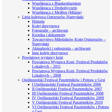
Współpraca z Blankenburgiem
Współpraca z Drohobyczem
Współpraca z MeiBen (Miśnia)
Linia kolejowa Ostrzeszów-Namysłaki
Historia
Kolej drezynowa
Fotografie – archiwum
Kronika i dokumenty
Towarzystwo Miłośników Kolei Ostrzeszów –
Namysłaki
Aktualności i ogłoszenia – archiwum
Inne koleje drezynowe
Powiatowe wystawy koni
Powiatowa Wystawa Koni, Festiwal Produktów
Lokalnych – 2011
Powiatowa Wystawa Koni, Festiwal Produktów
Lokalnych – 2008
Ogólnopolski Festiwal Pasztetników i Potraw z Gęsi
I Ogólnopolski Festiwal Pasztetników 2006
II Ogólnopolski Festiwal Pasztetników 2007
III Ogólnopolski Festiwal Pasztetników 2008
IV Ogólnopolski Festiwal Pasztetników 2009
V Ogólnopolski Festiwal Pasztetników 2010
VI Ogólnopolski Festiwal Pasztetników i Potraw
z Gęsi