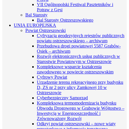
VII Ogólnopolski Festiwal Pasztetników i
Potraw z Gęsi
Bal Starosty
Bal Starosty Ostrzeszowskiego
UNIA EUROPEJSKA
Powiat Ostrzeszowski
Cyfryzacja geodezyjnych rejestrów publicznych
powiatu ostrzeszowskiego – archiwum
Przebudowa drogi powiatowej 5587 Grabów-
Osiek – archiwum
Rozwój elektronicznych usług publicznych w
Starostwie Powiatowym w Ostrzeszowie
Kompleksowe wsparcie kształcenia
zawodowego w powiecie ostrzeszowskim
Cyfrowy Powiat
Urządzenie terenu rekreacyjnego przy budynku
D, ZS nr 2 przy ulicy Zamkowej 10 w
Ostrzeszowie
Cyberbezpieczny Samorząd
Kompleksowa termomodernizacja budynku
Obwodu Drogowego w Grabowie Wójtostwo –
Inwestycją w Energooszczędność i
Zrównoważony Rozwój
Odkryj powiat ostrzeszowski – nowe wiaty
przystankowe z informacją turystyczną