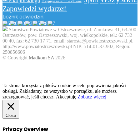
Sport
Wielkopolskiego
Przypięte na stronie głównej
Zapowiedzi wydarzeń
Licznik odwiedzin:
Starostwo Powiatowe w Ostrzeszowie, ul. Zamkowa 31, 63-500
Ostrzeszów, pow. Ostrzeszowski, woj. wielkopolskie, tel.: 62 732
00 40, fax: 62 730 17 71, email: starosta@powiatostrzeszowski.pl,
http://www.powiatostrzeszowski.pl NIP: 514-01-37-902, Regon:
250856606
© Copyright
Madkom SA
2026
Facebook
Twitter
WhatsApp
Telegram
Viber
Back
to
top
button
Ta strona korzysta z plików cookie w celu poprawienia jakości
obsługi. Zakładamy, że wszystko w porządku, ale możesz
zrezygnować, jeśli chcesz.
Akceptuję
Zobacz więcej
Close
Privacy Overview