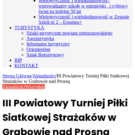
Wielojęzyczność i wielokulturowość-
wprowadzamy szkołę w europejski i cyfrowy
świat na kolejne 50 lat
Wielojęzyczność i wielokulturowość w Zespole
Szkół nr 2 – Erasmus+
TURYSTYKA
Szlaki turystyczne powiatu ostrzeszowskiego
Agroturystyka
Informator turystyczny
Orienteering
Szlak Bursztynowy
BIP
KONTAKT
Strona Główna
/
Aktualności
/
III Powiatowy Turniej Piłki Siatkowej
Strażaków w Grabowie nad Prosną
Aktualności
Wszystkie
III Powiatowy Turniej Piłki
Siatkowej Strażaków w
Grabowie nad Prosną