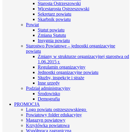
Starosta Ostrzeszowski
Wicestarosta Ostrzeszowski
Sekretarz powiatu
Skarbnik powiatu
Powiat
Statut powiatu
Zmiana Statutu
Insygnia powiatu
Starostwo Powiatowe – jednostki organizacyjne
powiatu
Zmiany w strukturze organizacyjnej starostwa od
1.06.2015 r.
Regulamin organizacyjny
Jednostki organizacyjne powiatu
Słuzby, inspekcje i straże
Inne urzędy
Podział administracyjny
Środowisko
Demografia
PROMOCJA
Logo powiatu ostrzeszowskiego
Powiatowy folder edukacyjny
Magazyn powiatowy
Krzyżówka powiatowa
Współpraca zagraniczna