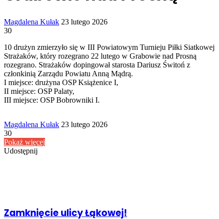
Send
Magdalena Kułak
23 lutego 2026
an
30
email
10 drużyn zmierzyło się w III Powiatowym Turnieju Piłki Siatkowej
Strażaków, który rozegrano 22 lutego w Grabowie nad Prosną
rozegrano. Strażaków dopingował starosta Dariusz Świtoń z
członkinią Zarządu Powiatu Anną Mądrą.
I miejsce: drużyna OSP Książenice I,
II miejsce: OSP Palaty,
III miejsce: OSP Bobrowniki I.
Send
Magdalena Kułak
23 lutego 2026
an
30
email
Pokaż więcej
Udostępnij
Facebook
Udostępnij
Drukuj
przez
Powiązany artykuł
Email
Zamknięcie ulicy Łąkowej!