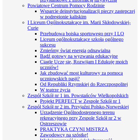
Powiatowe Centrum Pomocy Rodzinie
Wsparcie deinstytucjonalizacji pieczy zastępczej
w podregionie kaliskim
I Liceum Ogólnokształcące im. Marii Skłodowskiej-
Curie
Przebudowa boiska sportowego przy I LO
Liceum ogólnokształcące szkołą ogólnego
sukcesu
Zmieńmy świat energią odnawialną
Bądź gotowy na wyzwania edukacyjne
Ciągle Uczę się, Rozwijam I Edukuję moich
uczniów!
Jak zbudować most kulturowy za pomocą
uczniowskich pasji?
Od Republiki Rzymskiej do Rzeczpospolitej
W teatrze życia
Zespół Szkół nr 1 im. Powstańców Wielkopolskich
Projekt PERFECT w Zespole Szkół nr 1
Zespół Szkół nr 2 im. Przyjaźni Polsko-Norweskiej
Urządzenie Ogólnodostępnego terenu
rekreacyjnego przy Zespole Szkół nr 2 w
Ostrzeszowie
PRAKTYKA CZYNI MISTRZA
Zawodowcy na szóstkę!