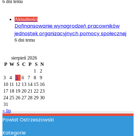
6 dni temu
Sprawdź również
Close
Aktualności
Dofinansowanie wynagrodzeń pracowników
jednostek organizacyjnych pomocy społecznej
6 dni temu
Kalendarz
sierpień 2026
P
W
Ś
C
P
S
N
1
2
3
4
5
6
7
8
9
10
11
12
13
14
15
16
17
18
19
20
21
22
23
24
25
26
27
28
29
30
31
« lip
Powiat Ostrzeszowski
Kategorie