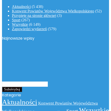
Aktualności
(5 438)
Konwent Powiatów Województwa Wielkopolskiego
(52)
Przypięte na stronie głównej
(3)
Sport
(267)
Wszystkie
(6 149)
Zapowiedzi wydarzeń
(579)
Najnowsze wpisy
Podaj
swój
adres
Kategorie
email
Aktualności
Konwent Powiatów Województwa
Wszystkie