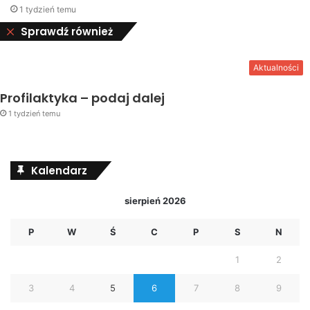
1 tydzień temu
Close
Sprawdź również
Aktualności
Profilaktyka – podaj dalej
1 tydzień temu
Kalendarz
sierpień 2026
P
W
Ś
C
P
S
N
1
2
3
4
5
6
7
8
9