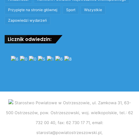
Przypięte na stronie głównej
Sport
Wszystkie
Zapowiedzi wydarzeń
Licznik odwiedzin:
Starostwo Powiatowe w Ostrzeszowie, ul. Zamkowa 31, 63-
500 Ostrzeszów, pow. Ostrzeszowski, woj. wielkopolskie, tel.: 62
732 00 40, fax: 62 730 17 71, email:
starosta@powiatostrzeszowski.pl,