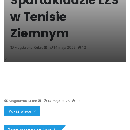
Spartakiadzie LZS
w Tenisie
Ziemnym
Send
Magdalena Kułak
14 maja 2025
12
an
email
Send
Magdalena Kułak
14 maja 2025
12
an
Pokaż więcej
email
Powiązany artykuł