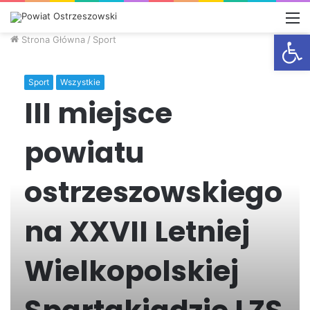
M
Otwórz
Strona Główna
/
Sport
Sport
Wszystkie
III miejsce
powiatu
ostrzeszowskiego
na XXVII Letniej
Wielkopolskiej