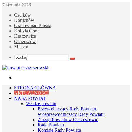
7 sierpnia 2026
Czajków
Doruchów
Grabów nad Prosną
Kobyla Góra
Kraszewice
Ostrzeszów
Mikstat
Szukaj
Menu
STRONA GŁÓWNA
AKTUALNOŚCI
NASZ POWIAT
Władze powiatu
Przewodniczący Rady Powiatu,
wiceprzewodniczący Rady Powiatu
Zarząd Powiatu w Ostrzeszowie
Rada Powiatu
Komisje Rady Powiatu