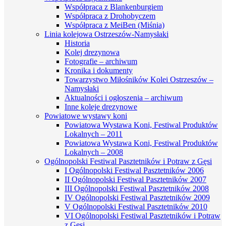
Współpraca z Blankenburgiem
Współpraca z Drohobyczem
Współpraca z MeiBen (Miśnia)
Linia kolejowa Ostrzeszów-Namysłaki
Historia
Kolej drezynowa
Fotografie – archiwum
Kronika i dokumenty
Towarzystwo Miłośników Kolei Ostrzeszów –
Namysłaki
Aktualności i ogłoszenia – archiwum
Inne koleje drezynowe
Powiatowe wystawy koni
Powiatowa Wystawa Koni, Festiwal Produktów
Lokalnych – 2011
Powiatowa Wystawa Koni, Festiwal Produktów
Lokalnych – 2008
Ogólnopolski Festiwal Pasztetników i Potraw z Gęsi
I Ogólnopolski Festiwal Pasztetników 2006
II Ogólnopolski Festiwal Pasztetników 2007
III Ogólnopolski Festiwal Pasztetników 2008
IV Ogólnopolski Festiwal Pasztetników 2009
V Ogólnopolski Festiwal Pasztetników 2010
VI Ogólnopolski Festiwal Pasztetników i Potraw
z Gęsi