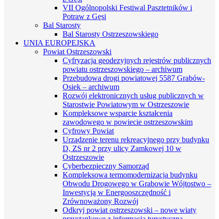
VII Ogólnopolski Festiwal Pasztetników i
Potraw z Gęsi
Bal Starosty
Bal Starosty Ostrzeszowskiego
UNIA EUROPEJSKA
Powiat Ostrzeszowski
Cyfryzacja geodezyjnych rejestrów publicznych
powiatu ostrzeszowskiego – archiwum
Przebudowa drogi powiatowej 5587 Grabów-
Osiek – archiwum
Rozwój elektronicznych usług publicznych w
Starostwie Powiatowym w Ostrzeszowie
Kompleksowe wsparcie kształcenia
zawodowego w powiecie ostrzeszowskim
Cyfrowy Powiat
Urządzenie terenu rekreacyjnego przy budynku
D, ZS nr 2 przy ulicy Zamkowej 10 w
Ostrzeszowie
Cyberbezpieczny Samorząd
Kompleksowa termomodernizacja budynku
Obwodu Drogowego w Grabowie Wójtostwo –
Inwestycją w Energooszczędność i
Zrównoważony Rozwój
Odkryj powiat ostrzeszowski – nowe wiaty
przystankowe z informacją turystyczną