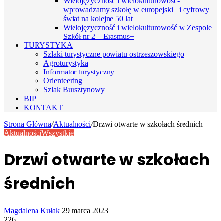
Wielojęzyczność i wielokulturowość-
wprowadzamy szkołę w europejski i cyfrowy
świat na kolejne 50 lat
Wielojęzyczność i wielokulturowość w Zespole
Szkół nr 2 – Erasmus+
TURYSTYKA
Szlaki turystyczne powiatu ostrzeszowskiego
Agroturystyka
Informator turystyczny
Orienteering
Szlak Bursztynowy
BIP
KONTAKT
Strona Główna
/
Aktualności
/
Drzwi otwarte w szkołach średnich
Aktualności
Wszystkie
Drzwi otwarte w szkołach
średnich
Send
Magdalena Kułak
29 marca 2023
an
226