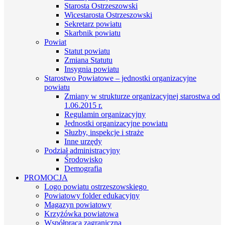
Starosta Ostrzeszowski
Wicestarosta Ostrzeszowski
Sekretarz powiatu
Skarbnik powiatu
Powiat
Statut powiatu
Zmiana Statutu
Insygnia powiatu
Starostwo Powiatowe – jednostki organizacyjne
powiatu
Zmiany w strukturze organizacyjnej starostwa od
1.06.2015 r.
Regulamin organizacyjny
Jednostki organizacyjne powiatu
Słuzby, inspekcje i straże
Inne urzędy
Podział administracyjny
Środowisko
Demografia
PROMOCJA
Logo powiatu ostrzeszowskiego
Powiatowy folder edukacyjny
Magazyn powiatowy
Krzyżówka powiatowa
Współpraca zagraniczna