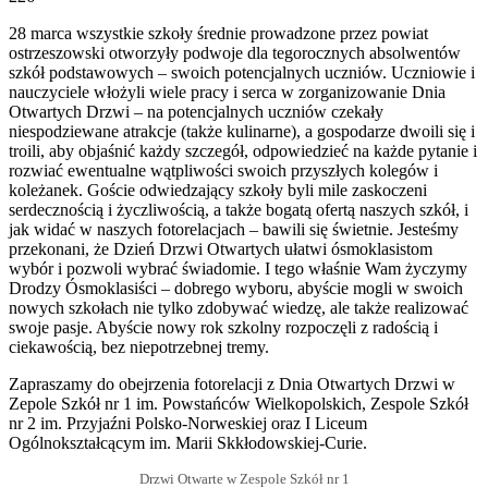
email
28 marca wszystkie szkoły średnie prowadzone przez powiat
ostrzeszowski otworzyły podwoje dla tegorocznych absolwentów
szkół podstawowych – swoich potencjalnych uczniów. Uczniowie i
nauczyciele włożyli wiele pracy i serca w zorganizowanie Dnia
Otwartych Drzwi – na potencjalnych uczniów czekały
niespodziewane atrakcje (także kulinarne), a gospodarze dwoili się i
troili, aby objaśnić każdy szczegół, odpowiedzieć na każde pytanie i
rozwiać ewentualne wątpliwości swoich przyszłych kolegów i
koleżanek. Goście odwiedzający szkoły byli mile zaskoczeni
serdecznością i życzliwością, a także bogatą ofertą naszych szkół, i
jak widać w naszych fotorelacjach – bawili się świetnie. Jesteśmy
przekonani, że Dzień Drzwi Otwartych ułatwi ósmoklasistom
wybór i pozwoli wybrać świadomie. I tego właśnie Wam życzymy
Drodzy Ósmoklasiści – dobrego wyboru, abyście mogli w swoich
nowych szkołach nie tylko zdobywać wiedzę, ale także realizować
swoje pasje. Abyście nowy rok szkolny rozpoczęli z radością i
ciekawością, bez niepotrzebnej tremy.
Zapraszamy do obejrzenia fotorelacji z Dnia Otwartych Drzwi w
Zepole Szkół nr 1 im. Powstańców Wielkopolskich, Zespole Szkół
nr 2 im. Przyjaźni Polsko-Norweskiej oraz I Liceum
Ogólnokształcącym im. Marii Skkłodowskiej-Curie.
Drzwi Otwarte w Zespole Szkół nr 1