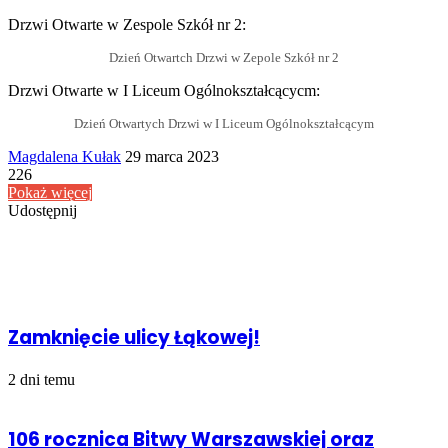
Drzwi Otwarte w Zespole Szkół nr 2:
Dzień Otwartch Drzwi w Zepole Szkół nr 2
Drzwi Otwarte w I Liceum Ogólnokształcącycm:
Dzień Otwartych Drzwi w I Liceum Ogólnokształcącym
Send
Magdalena Kułak
29 marca 2023
an
226
email
Pokaż więcej
Udostępnij
Facebook
Udostępnij
Drukuj
przez
Powiązany artykuł
Email
Zamknięcie ulicy Łąkowej!
2 dni temu
106 rocznica Bitwy Warszawskiej oraz