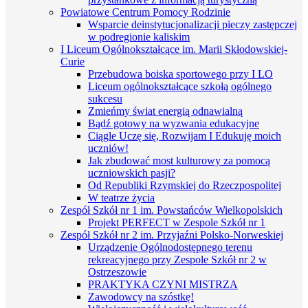
Powiatowe Centrum Pomocy Rodzinie
Wsparcie deinstytucjonalizacji pieczy zastępczej
w podregionie kaliskim
I Liceum Ogólnokształcące im. Marii Skłodowskiej-
Curie
Przebudowa boiska sportowego przy I LO
Liceum ogólnokształcące szkołą ogólnego
sukcesu
Zmieńmy świat energią odnawialną
Bądź gotowy na wyzwania edukacyjne
Ciągle Uczę się, Rozwijam I Edukuję moich
uczniów!
Jak zbudować most kulturowy za pomocą
uczniowskich pasji?
Od Republiki Rzymskiej do Rzeczpospolitej
W teatrze życia
Zespół Szkół nr 1 im. Powstańców Wielkopolskich
Projekt PERFECT w Zespole Szkół nr 1
Zespół Szkół nr 2 im. Przyjaźni Polsko-Norweskiej
Urządzenie Ogólnodostępnego terenu
rekreacyjnego przy Zespole Szkół nr 2 w
Ostrzeszowie
PRAKTYKA CZYNI MISTRZA
Zawodowcy na szóstkę!