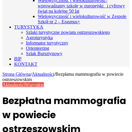
Wielojęzyczność i wielokulturowość-
wprowadzamy szkołę w europejski i cyfrowy
świat na kolejne 50 lat
Wielojęzyczność i wielokulturowość w Zespole
Szkół nr 2 – Erasmus+
TURYSTYKA
Szlaki turystyczne powiatu ostrzeszowskiego
Agroturystyka
Informator turystyczny
Orienteering
Szlak Bursztynowy
BIP
KONTAKT
Strona Główna
/
Aktualności
/
Bezpłatna mammografia w powiecie
ostrzeszowskim
Aktualności
Wszystkie
Bezpłatna mammografia
w powiecie
ostrzeszowskim