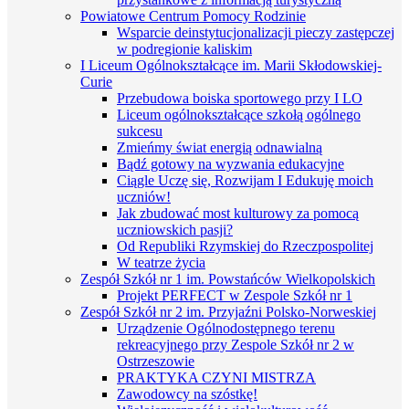
Powiatowe Centrum Pomocy Rodzinie
Wsparcie deinstytucjonalizacji pieczy zastępczej
w podregionie kaliskim
I Liceum Ogólnokształcące im. Marii Skłodowskiej-
Curie
Przebudowa boiska sportowego przy I LO
Liceum ogólnokształcące szkołą ogólnego
sukcesu
Zmieńmy świat energią odnawialną
Bądź gotowy na wyzwania edukacyjne
Ciągle Uczę się, Rozwijam I Edukuję moich
uczniów!
Jak zbudować most kulturowy za pomocą
uczniowskich pasji?
Od Republiki Rzymskiej do Rzeczpospolitej
W teatrze życia
Zespół Szkół nr 1 im. Powstańców Wielkopolskich
Projekt PERFECT w Zespole Szkół nr 1
Zespół Szkół nr 2 im. Przyjaźni Polsko-Norweskiej
Urządzenie Ogólnodostępnego terenu
rekreacyjnego przy Zespole Szkół nr 2 w
Ostrzeszowie
PRAKTYKA CZYNI MISTRZA
Zawodowcy na szóstkę!