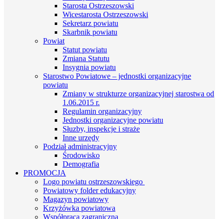
Starosta Ostrzeszowski
Wicestarosta Ostrzeszowski
Sekretarz powiatu
Skarbnik powiatu
Powiat
Statut powiatu
Zmiana Statutu
Insygnia powiatu
Starostwo Powiatowe – jednostki organizacyjne
powiatu
Zmiany w strukturze organizacyjnej starostwa od
1.06.2015 r.
Regulamin organizacyjny
Jednostki organizacyjne powiatu
Słuzby, inspekcje i straże
Inne urzędy
Podział administracyjny
Środowisko
Demografia
PROMOCJA
Logo powiatu ostrzeszowskiego
Powiatowy folder edukacyjny
Magazyn powiatowy
Krzyżówka powiatowa
Współpraca zagraniczna