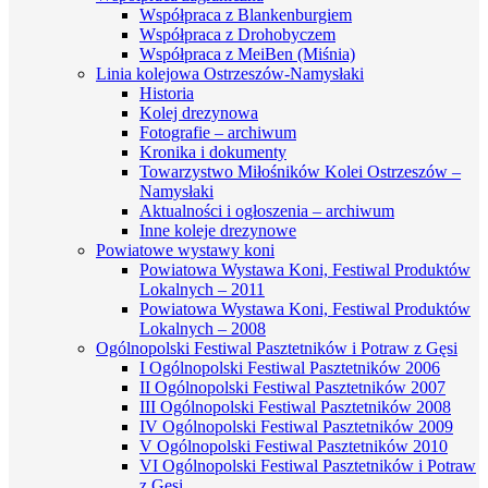
Współpraca z Blankenburgiem
Współpraca z Drohobyczem
Współpraca z MeiBen (Miśnia)
Linia kolejowa Ostrzeszów-Namysłaki
Historia
Kolej drezynowa
Fotografie – archiwum
Kronika i dokumenty
Towarzystwo Miłośników Kolei Ostrzeszów –
Namysłaki
Aktualności i ogłoszenia – archiwum
Inne koleje drezynowe
Powiatowe wystawy koni
Powiatowa Wystawa Koni, Festiwal Produktów
Lokalnych – 2011
Powiatowa Wystawa Koni, Festiwal Produktów
Lokalnych – 2008
Ogólnopolski Festiwal Pasztetników i Potraw z Gęsi
I Ogólnopolski Festiwal Pasztetników 2006
II Ogólnopolski Festiwal Pasztetników 2007
III Ogólnopolski Festiwal Pasztetników 2008
IV Ogólnopolski Festiwal Pasztetników 2009
V Ogólnopolski Festiwal Pasztetników 2010
VI Ogólnopolski Festiwal Pasztetników i Potraw
z Gęsi