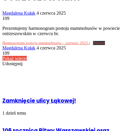
Send
Magdalena Kułak
4 czerwca 2025
an
109
email
Prezentujemy harmonogram postoju mammobusów w powiecie
ostrzeszowskim w czerwcu br.
Harmonogram postoju mammobusów – czerwiec 2025 r
Pobierz
Send
Magdalena Kułak
4 czerwca 2025
an
109
email
Pokaż więcej
Udostępnij
Facebook
Udostępnij
Drukuj
przez
Powiązany artykuł
Email
Zamknięcie ulicy Łąkowej!
1 dzień temu
106 rocznica Bitwy Warszawskiej oraz