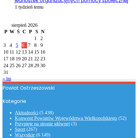
jednostek organizacyjnych pomocy społecznej
1 tydzień temu
Kalendarz
sierpień 2026
P
W
Ś
C
P
S
N
1
2
3
4
5
6
7
8
9
10
11
12
13
14
15
16
17
18
19
20
21
22
23
24
25
26
27
28
29
30
31
« lip
Powiat Ostrzeszowski
Kategorie
Aktualności
(5 438)
Konwent Powiatów Województwa Wielkopolskiego
(52)
Przypięte na stronie głównej
(3)
Sport
(267)
Wszystkie
(6 149)