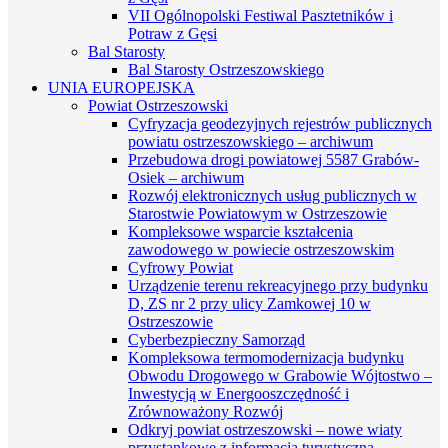
VII Ogólnopolski Festiwal Pasztetników i
Potraw z Gęsi
Bal Starosty
Bal Starosty Ostrzeszowskiego
UNIA EUROPEJSKA
Powiat Ostrzeszowski
Cyfryzacja geodezyjnych rejestrów publicznych
powiatu ostrzeszowskiego – archiwum
Przebudowa drogi powiatowej 5587 Grabów-
Osiek – archiwum
Rozwój elektronicznych usług publicznych w
Starostwie Powiatowym w Ostrzeszowie
Kompleksowe wsparcie kształcenia
zawodowego w powiecie ostrzeszowskim
Cyfrowy Powiat
Urządzenie terenu rekreacyjnego przy budynku
D, ZS nr 2 przy ulicy Zamkowej 10 w
Ostrzeszowie
Cyberbezpieczny Samorząd
Kompleksowa termomodernizacja budynku
Obwodu Drogowego w Grabowie Wójtostwo –
Inwestycją w Energooszczędność i
Zrównoważony Rozwój
Odkryj powiat ostrzeszowski – nowe wiaty
przystankowe z informacją turystyczną