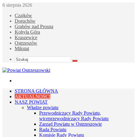
6 sierpnia 2026
Czajków
Doruchów
Grabów nad Prosną
Kobyla Góra
Kraszewice
Ostrzeszów
Mikstat
Szukaj
Menu
STRONA GŁÓWNA
AKTUALNOŚCI
NASZ POWIAT
Władze powiatu
Przewodniczący Rady Powiatu,
wiceprzewodniczący Rady Powiatu
Zarząd Powiatu w Ostrzeszowie
Rada Powiatu
Komisje Rady Powiatu