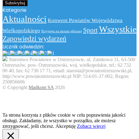
swój
adres
Kategorie
email
Aktualności
Konwent Powiatów Województwa
Wszystkie
Sport
Wielkopolskiego
Przypięte na stronie głównej
Zapowiedzi wydarzeń
Licznik odwiedzin:
Starostwo Powiatowe w Ostrzeszowie, ul. Zamkowa 31, 63-500
Ostrzeszów, pow. Ostrzeszowski, woj. wielkopolskie, tel.: 62 732
00 40, fax: 62 730 17 71, email: starosta@powiatostrzeszowski.pl,
http://www.powiatostrzeszowski.pl NIP: 514-01-37-902, Regon:
250856606
© Copyright
Madkom SA
2026
Facebook
Twitter
WhatsApp
Telegram
Viber
Back
to
top
button
Ta strona korzysta z plików cookie w celu poprawienia jakości
obsługi. Zakładamy, że wszystko w porządku, ale możesz
zrezygnować, jeśli chcesz.
Akceptuję
Zobacz więcej