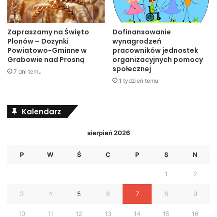
Zapraszamy na Święto
Dofinansowanie
Plonów – Dożynki
wynagrodzeń
Powiatowo-Gminne w
pracowników jednostek
Grabowie nad Prosną
organizacyjnych pomocy
społecznej
7 dni temu
1 tydzień temu
Kalendarz
sierpień 2026
P
W
Ś
C
P
S
N
1
2
3
4
5
6
7
8
9
10
11
12
13
14
15
16