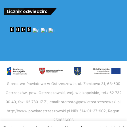
Licznik odwiedzin:
Starostwo Powiatowe w Ostrzeszowie, ul. Zamkowa 31, 63-500
Ostrzeszów, pow. Ostrzeszowski, woj. wielkopolskie, tel.: 62 732
00 40, fax: 62 730 17 71, email: starosta@powiatostrzeszowski.pl,
http://www.powiatostrzeszowski.pl NIP: 514-01-37-902, Regon:
250856606