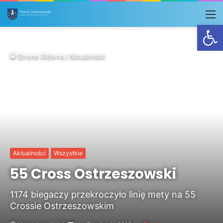
M
Otwórz
Strona Główna
/
Aktualności
Aktualności
Wszystkie
55 Cross Ostrzeszowski
1174 biegaczy przekroczyło linię mety na 55
Crossie Ostrzeszowskim