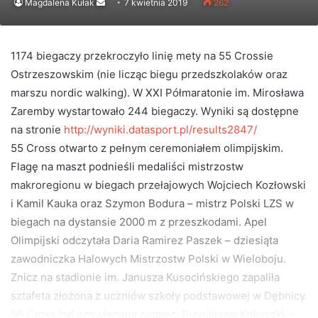
Send
Magdalena Kułak
7 kwietnia 2019
262
an
email
1174 biegaczy przekroczyło linię mety na 55 Crossie
Ostrzeszowskim (nie licząc biegu przedszkolaków oraz
marszu nordic walking). W XXI Półmaratonie im. Mirosława
Zaremby wystartowało 244 biegaczy. Wyniki są dostępne
na stronie
http://wyniki.datasport.pl/results2847/
55 Cross otwarto z pełnym ceremoniałem olimpijskim.
Flagę na maszt podnieśli medaliści mistrzostw
makroregionu w biegach przełajowych Wojciech Kozłowski
i Kamil Kauka oraz Szymon Bodura – mistrz Polski LZS w
biegach na dystansie 2000 m z przeszkodami. Apel
Olimpijski odczytała Daria Ramirez Paszek – dziesiąta
zawodniczka Halowych Mistrzostw Polski w Wieloboju.
Znicz na stadionie im. Janusza Kusocińskiego zapaliła
sztafeta złożona z uczniów szkoły podstawowej w Dębnicy.
55 Cross był poświęcony pamięci Bronisława Kokoszki –