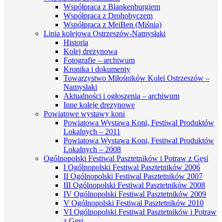
Współpraca z Blankenburgiem
Współpraca z Drohobyczem
Współpraca z MeiBen (Miśnia)
Linia kolejowa Ostrzeszów-Namysłaki
Historia
Kolej drezynowa
Fotografie – archiwum
Kronika i dokumenty
Towarzystwo Miłośników Kolei Ostrzeszów –
Namysłaki
Aktualności i ogłoszenia – archiwum
Inne koleje drezynowe
Powiatowe wystawy koni
Powiatowa Wystawa Koni, Festiwal Produktów
Lokalnych – 2011
Powiatowa Wystawa Koni, Festiwal Produktów
Lokalnych – 2008
Ogólnopolski Festiwal Pasztetników i Potraw z Gęsi
I Ogólnopolski Festiwal Pasztetników 2006
II Ogólnopolski Festiwal Pasztetników 2007
III Ogólnopolski Festiwal Pasztetników 2008
IV Ogólnopolski Festiwal Pasztetników 2009
V Ogólnopolski Festiwal Pasztetników 2010
VI Ogólnopolski Festiwal Pasztetników i Potraw
z Gęsi