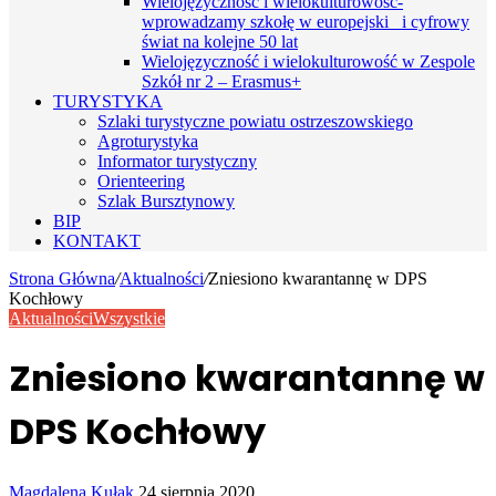
Wielojęzyczność i wielokulturowość-
wprowadzamy szkołę w europejski i cyfrowy
świat na kolejne 50 lat
Wielojęzyczność i wielokulturowość w Zespole
Szkół nr 2 – Erasmus+
TURYSTYKA
Szlaki turystyczne powiatu ostrzeszowskiego
Agroturystyka
Informator turystyczny
Orienteering
Szlak Bursztynowy
BIP
KONTAKT
Strona Główna
/
Aktualności
/
Zniesiono kwarantannę w DPS
Kochłowy
Aktualności
Wszystkie
Zniesiono kwarantannę w
DPS Kochłowy
Send
Magdalena Kułak
24 sierpnia 2020