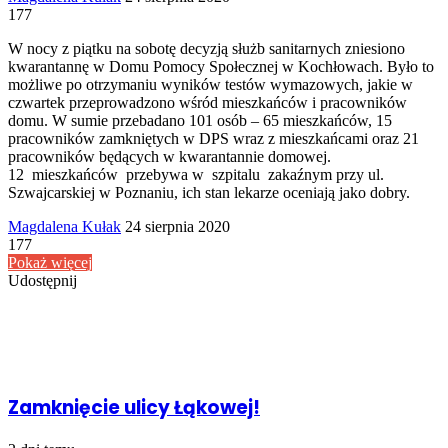
an
177
email
W nocy z piątku na sobotę decyzją służb sanitarnych zniesiono
kwarantannę w Domu Pomocy Społecznej w Kochłowach. Było to
możliwe po otrzymaniu wyników testów wymazowych, jakie w
czwartek przeprowadzono wśród mieszkańców i pracowników
domu. W sumie przebadano 101 osób – 65 mieszkańców, 15
pracowników zamkniętych w DPS wraz z mieszkańcami oraz 21
pracowników będących w kwarantannie domowej.
12 mieszkańców przebywa w szpitalu zakaźnym przy ul.
Szwajcarskiej w Poznaniu, ich stan lekarze oceniają jako dobry.
Send
Magdalena Kułak
24 sierpnia 2020
an
177
email
Pokaż więcej
Udostępnij
Facebook
Udostępnij
Drukuj
przez
Powiązany artykuł
Email
Zamknięcie ulicy Łąkowej!