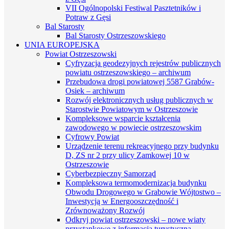
VII Ogólnopolski Festiwal Pasztetników i
Potraw z Gęsi
Bal Starosty
Bal Starosty Ostrzeszowskiego
UNIA EUROPEJSKA
Powiat Ostrzeszowski
Cyfryzacja geodezyjnych rejestrów publicznych
powiatu ostrzeszowskiego – archiwum
Przebudowa drogi powiatowej 5587 Grabów-
Osiek – archiwum
Rozwój elektronicznych usług publicznych w
Starostwie Powiatowym w Ostrzeszowie
Kompleksowe wsparcie kształcenia
zawodowego w powiecie ostrzeszowskim
Cyfrowy Powiat
Urządzenie terenu rekreacyjnego przy budynku
D, ZS nr 2 przy ulicy Zamkowej 10 w
Ostrzeszowie
Cyberbezpieczny Samorząd
Kompleksowa termomodernizacja budynku
Obwodu Drogowego w Grabowie Wójtostwo –
Inwestycją w Energooszczędność i
Zrównoważony Rozwój
Odkryj powiat ostrzeszowski – nowe wiaty
przystankowe z informacją turystyczną