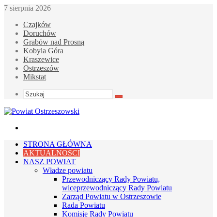
7 sierpnia 2026
Czajków
Doruchów
Grabów nad Prosną
Kobyla Góra
Kraszewice
Ostrzeszów
Mikstat
Szukaj
Menu
STRONA GŁÓWNA
AKTUALNOŚCI
NASZ POWIAT
Władze powiatu
Przewodniczący Rady Powiatu,
wiceprzewodniczący Rady Powiatu
Zarząd Powiatu w Ostrzeszowie
Rada Powiatu
Komisje Rady Powiatu