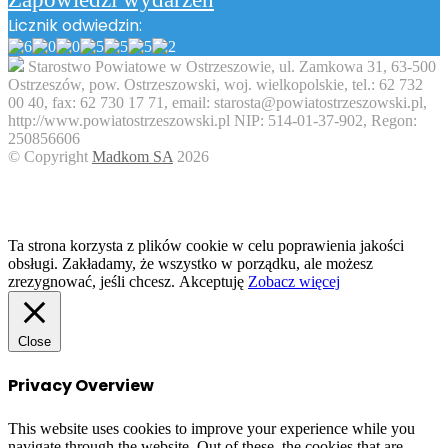
Licznik odwiedzin:
Starostwo Powiatowe w Ostrzeszowie, ul. Zamkowa 31, 63-500
Ostrzeszów, pow. Ostrzeszowski, woj. wielkopolskie, tel.: 62 732
00 40, fax: 62 730 17 71, email: starosta@powiatostrzeszowski.pl,
http://www.powiatostrzeszowski.pl NIP: 514-01-37-902, Regon:
250856606
© Copyright
Madkom SA
2026
Facebook
Twitter
WhatsApp
Telegram
Viber
Back
to
top
button
Ta strona korzysta z plików cookie w celu poprawienia jakości
obsługi. Zakładamy, że wszystko w porządku, ale możesz
zrezygnować, jeśli chcesz.
Akceptuję
Zobacz więcej
Close
Privacy Overview
This website uses cookies to improve your experience while you
navigate through the website. Out of these, the cookies that are