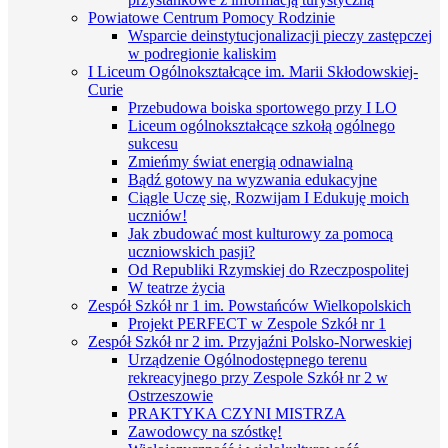
Powiatowe Centrum Pomocy Rodzinie
Wsparcie deinstytucjonalizacji pieczy zastępczej
w podregionie kaliskim
I Liceum Ogólnokształcące im. Marii Skłodowskiej-
Curie
Przebudowa boiska sportowego przy I LO
Liceum ogólnokształcące szkołą ogólnego
sukcesu
Zmieńmy świat energią odnawialną
Bądź gotowy na wyzwania edukacyjne
Ciągle Uczę się, Rozwijam I Edukuję moich
uczniów!
Jak zbudować most kulturowy za pomocą
uczniowskich pasji?
Od Republiki Rzymskiej do Rzeczpospolitej
W teatrze życia
Zespół Szkół nr 1 im. Powstańców Wielkopolskich
Projekt PERFECT w Zespole Szkół nr 1
Zespół Szkół nr 2 im. Przyjaźni Polsko-Norweskiej
Urządzenie Ogólnodostępnego terenu
rekreacyjnego przy Zespole Szkół nr 2 w
Ostrzeszowie
PRAKTYKA CZYNI MISTRZA
Zawodowcy na szóstkę!