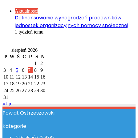
Close
Aktualności
Dofinansowanie wynagrodzeń pracowników
jednostek organizacyjnych pomocy społecznej
1 tydzień temu
Kalendarz
sierpień 2026
P
W
Ś
C
P
S
N
1
2
3
4
5
6
7
8
9
10
11
12
13
14
15
16
17
18
19
20
21
22
23
24
25
26
27
28
29
30
31
« lip
Powiat Ostrzeszowski
Kategorie
Aktualności
(5 438)