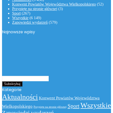
Konwent Powiatów Województwa Wielkopolskiego
(52)
Przypięte na stronie głównej
(3)
Sport
(267)
Wszystkie
(6 149)
Zapowiedzi wydarzeń
(579)
Najnowsze wpisy
Podaj
swój
adres
Kategorie
email
Aktualności
Konwent Powiatów Województwa
Wszystkie
Sport
Wielkopolskiego
Przypięte na stronie głównej
Zapowiedzi wydarzeń