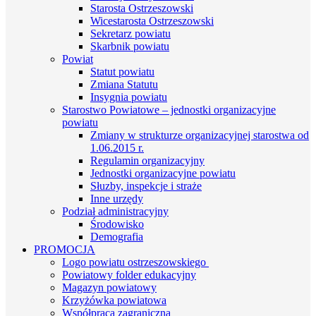
Starosta Ostrzeszowski
Wicestarosta Ostrzeszowski
Sekretarz powiatu
Skarbnik powiatu
Powiat
Statut powiatu
Zmiana Statutu
Insygnia powiatu
Starostwo Powiatowe – jednostki organizacyjne
powiatu
Zmiany w strukturze organizacyjnej starostwa od
1.06.2015 r.
Regulamin organizacyjny
Jednostki organizacyjne powiatu
Słuzby, inspekcje i straże
Inne urzędy
Podział administracyjny
Środowisko
Demografia
PROMOCJA
Logo powiatu ostrzeszowskiego
Powiatowy folder edukacyjny
Magazyn powiatowy
Krzyżówka powiatowa
Współpraca zagraniczna