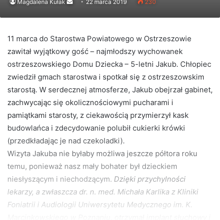
Send
Magdalena Kułak
22 marca 2019
230
an
email
11 marca do Starostwa Powiatowego w Ostrzeszowie
zawitał wyjątkowy gość – najmłodszy wychowanek
ostrzeszowskiego Domu Dziecka – 5-letni Jakub. Chłopiec
zwiedził gmach starostwa i spotkał się z ostrzeszowskim
starostą. W serdecznej atmosferze, Jakub obejrzał gabinet,
zachwycając się okolicznościowymi pucharami i
pamiątkami starosty, z ciekawością przymierzył kask
budowlańca i zdecydowanie polubił cukierki krówki
(przedkładając je nad czekoladki).
Wizyta Jakuba nie byłaby możliwa jeszcze półtora roku
temu, ponieważ nasz mały bohater był dzieckiem
niesłyszącym i niechodzącym.
Dzięki przychylności
lekarzy, a zwłaszcza dr. n. med. Michała Karlika z Kliniki
Foniatrii i Audiologii Uniwersytetu Medycznego im. K.
Marcinkowskiego w Poznaniu, otrzymał implant słuchowy i