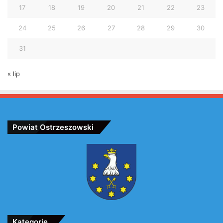
17
18
19
20
21
22
23
24
25
26
27
28
29
30
31
« lip
Powiat Ostrzeszowski
Kategorie