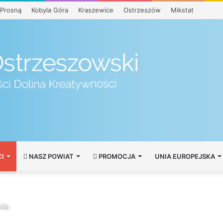
Prosną
Kobyla Góra
Kraszewice
Ostrzeszów
Mikstat
I
NASZ POWIAT
PROMOCJA
UNIA EUROPEJSKA
nia