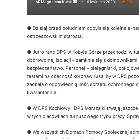
Send
Magdalena Kułak
16 kwietnia 2020
220
an
email
● Dzisiaj przed południem odbyła się kolejna e-
ostrzeszowskim starostą.
● Jutro rano DPS w Kobyle Górze przechodzi w tu
dobrowolnej izolacji – zamknie się z domownikami
bezpieczeństwo. Personel – pielęgniarki, pokojowe
testami na obecność koronawirusa, by w DPS pozo
zadbała o odpowiednią ilość sprzętu ochronnego d
kwarantannie.
● W DPS Kochłowy i DPS Marszałki trwają jeszcz
w tych placówkach turnusowego trybu pracy. Spraw
● We wszystkich Domach Pomocy Społecznej adminis