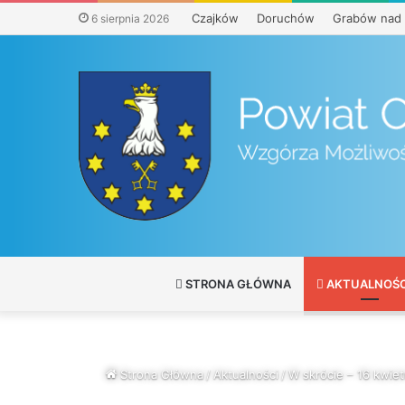
Czajków
Doruchów
Grabów nad 
6 sierpnia 2026
STRONA GŁÓWNA
AKTUALNOŚC
Strona Główna
/
Aktualności
/
W skrócie – 16 kwiet