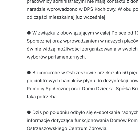
pracownicy administracyjni nie mają kontaktu z do
naradzie wprowadzono w DPS Kochłowy. W obu poz
od części mieszkalnej już wcześniej.
● W związku z obowiązującym w całej Polsce od 
Społecznej oraz wprowadzaniem w naszych placów
ów nie widzą możliwości zorganizowania w swoic
wyborów parlamentarnych.
● Bricomarche w Ostrzeszowie przekazało 50 pięci
pięciolitrowych baniaków płynu do dezynfekcji p
Pomocy Społecznej oraz Domu Dziecka. Spółka Bric
taka potrzeba.
● Dziś po południu odbyło się e-spotkanie radnyc
informacje dotyczące funkcjonowania Domów Pom
Ostrzeszowskiego Centrum Zdrowia.