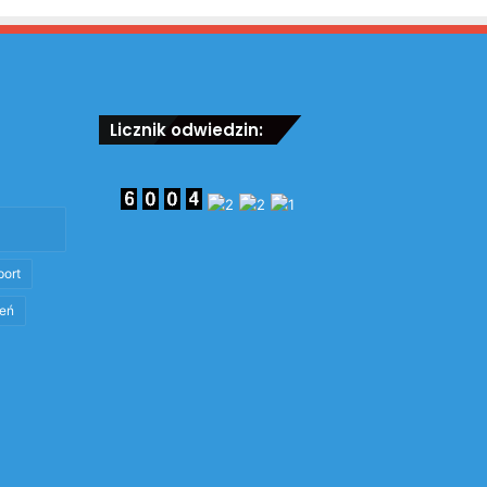
Licznik odwiedzin:
port
eń