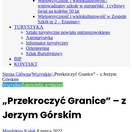
Wielojęzyczność i wielokulturowość-
wprowadzamy szkołę w europejski i cyfrowy
świat na kolejne 50 lat
Wielojęzyczność i wielokulturowość w Zespole
Szkół nr 2 – Erasmus+
TURYSTYKA
Szlaki turystyczne powiatu ostrzeszowskiego
Agroturystyka
Informator turystyczny
Orienteering
Szlak Bursztynowy
BIP
KONTAKT
Strona Główna
/
Wszystkie
/
„Przekroczyć Granice” – z Jerzym
Górskim
Wszystkie
Zapowiedzi wydarzeń
„Przekroczyć Granice” – z
Jerzym Górskim
Send
Magdalena Kułak
8 marca 2022