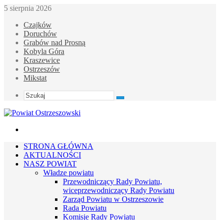
5 sierpnia 2026
Czajków
Doruchów
Grabów nad Prosną
Kobyla Góra
Kraszewice
Ostrzeszów
Mikstat
Szukaj
Menu
STRONA GŁÓWNA
AKTUALNOŚCI
NASZ POWIAT
Władze powiatu
Przewodniczący Rady Powiatu,
wiceprzewodniczący Rady Powiatu
Zarząd Powiatu w Ostrzeszowie
Rada Powiatu
Komisje Rady Powiatu