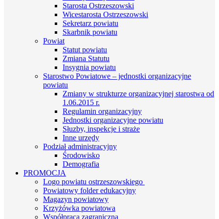
Starosta Ostrzeszowski
Wicestarosta Ostrzeszowski
Sekretarz powiatu
Skarbnik powiatu
Powiat
Statut powiatu
Zmiana Statutu
Insygnia powiatu
Starostwo Powiatowe – jednostki organizacyjne
powiatu
Zmiany w strukturze organizacyjnej starostwa od
1.06.2015 r.
Regulamin organizacyjny
Jednostki organizacyjne powiatu
Słuzby, inspekcje i straże
Inne urzędy
Podział administracyjny
Środowisko
Demografia
PROMOCJA
Logo powiatu ostrzeszowskiego
Powiatowy folder edukacyjny
Magazyn powiatowy
Krzyżówka powiatowa
Współpraca zagraniczna