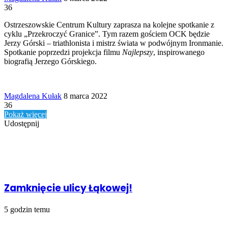
an
36
email
Ostrzeszowskie Centrum Kultury zaprasza na kolejne spotkanie z
cyklu „Przekroczyć Granice”. Tym razem gościem OCK będzie
Jerzy Górski – triathlonista i mistrz świata w podwójnym Ironmanie.
Spotkanie poprzedzi projekcja filmu
Najlepszy
, inspirowanego
biografią Jerzego Górskiego.
Send
Magdalena Kułak
8 marca 2022
an
36
email
Pokaż więcej
Udostępnij
Facebook
Udostępnij
Drukuj
przez
Powiązany artykuł
Email
Zamknięcie ulicy Łąkowej!
5 godzin temu