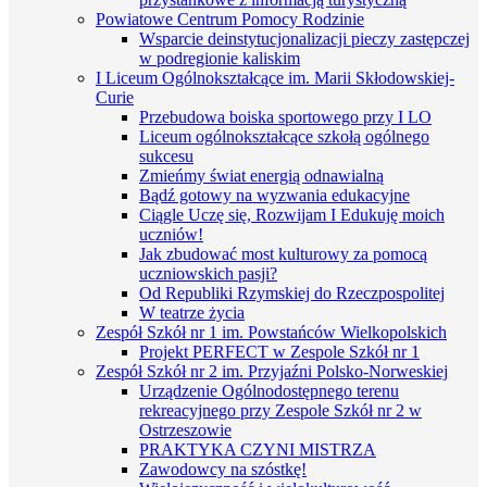
Powiatowe Centrum Pomocy Rodzinie
Wsparcie deinstytucjonalizacji pieczy zastępczej
w podregionie kaliskim
I Liceum Ogólnokształcące im. Marii Skłodowskiej-
Curie
Przebudowa boiska sportowego przy I LO
Liceum ogólnokształcące szkołą ogólnego
sukcesu
Zmieńmy świat energią odnawialną
Bądź gotowy na wyzwania edukacyjne
Ciągle Uczę się, Rozwijam I Edukuję moich
uczniów!
Jak zbudować most kulturowy za pomocą
uczniowskich pasji?
Od Republiki Rzymskiej do Rzeczpospolitej
W teatrze życia
Zespół Szkół nr 1 im. Powstańców Wielkopolskich
Projekt PERFECT w Zespole Szkół nr 1
Zespół Szkół nr 2 im. Przyjaźni Polsko-Norweskiej
Urządzenie Ogólnodostępnego terenu
rekreacyjnego przy Zespole Szkół nr 2 w
Ostrzeszowie
PRAKTYKA CZYNI MISTRZA
Zawodowcy na szóstkę!