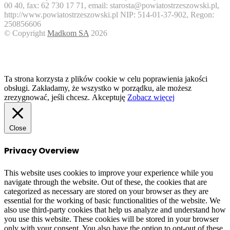
00 40, fax: 62 730 17 71, email: starosta@powiatostrzeszowski.pl,
http://www.powiatostrzeszowski.pl NIP: 514-01-37-902, Regon:
250856606
© Copyright
Madkom SA
2026
Facebook
Twitter
WhatsApp
Telegram
Viber
Back
to
top
button
Ta strona korzysta z plików cookie w celu poprawienia jakości
obsługi. Zakładamy, że wszystko w porządku, ale możesz
zrezygnować, jeśli chcesz.
Akceptuję
Zobacz więcej
Close
Privacy Overview
This website uses cookies to improve your experience while you
navigate through the website. Out of these, the cookies that are
categorized as necessary are stored on your browser as they are
essential for the working of basic functionalities of the website. We
also use third-party cookies that help us analyze and understand how
you use this website. These cookies will be stored in your browser
only with your consent. You also have the option to opt-out of these