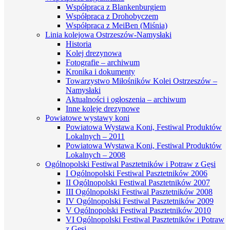
Współpraca z Blankenburgiem
Współpraca z Drohobyczem
Współpraca z MeiBen (Miśnia)
Linia kolejowa Ostrzeszów-Namysłaki
Historia
Kolej drezynowa
Fotografie – archiwum
Kronika i dokumenty
Towarzystwo Miłośników Kolei Ostrzeszów –
Namysłaki
Aktualności i ogłoszenia – archiwum
Inne koleje drezynowe
Powiatowe wystawy koni
Powiatowa Wystawa Koni, Festiwal Produktów
Lokalnych – 2011
Powiatowa Wystawa Koni, Festiwal Produktów
Lokalnych – 2008
Ogólnopolski Festiwal Pasztetników i Potraw z Gęsi
I Ogólnopolski Festiwal Pasztetników 2006
II Ogólnopolski Festiwal Pasztetników 2007
III Ogólnopolski Festiwal Pasztetników 2008
IV Ogólnopolski Festiwal Pasztetników 2009
V Ogólnopolski Festiwal Pasztetników 2010
VI Ogólnopolski Festiwal Pasztetników i Potraw
z Gęsi