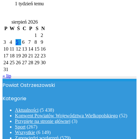
1 tydzień temu
Kalendarz
sierpień 2026
P
W
Ś
C
P
S
N
1
2
3
4
5
6
7
8
9
10
11
12
13
14
15
16
17
18
19
20
21
22
23
24
25
26
27
28
29
30
31
« lip
Powiat Ostrzeszowski
Kategorie
Aktualności
(5 438)
Konwent Powiatów Województwa Wielkopolskiego
(52)
Przypięte na stronie głównej
(3)
Sport
(267)
Wszystkie
(6 149)
Zapowiedzi wydarzeń
(579)