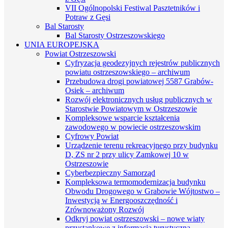
VII Ogólnopolski Festiwal Pasztetników i
Potraw z Gęsi
Bal Starosty
Bal Starosty Ostrzeszowskiego
UNIA EUROPEJSKA
Powiat Ostrzeszowski
Cyfryzacja geodezyjnych rejestrów publicznych
powiatu ostrzeszowskiego – archiwum
Przebudowa drogi powiatowej 5587 Grabów-
Osiek – archiwum
Rozwój elektronicznych usług publicznych w
Starostwie Powiatowym w Ostrzeszowie
Kompleksowe wsparcie kształcenia
zawodowego w powiecie ostrzeszowskim
Cyfrowy Powiat
Urządzenie terenu rekreacyjnego przy budynku
D, ZS nr 2 przy ulicy Zamkowej 10 w
Ostrzeszowie
Cyberbezpieczny Samorząd
Kompleksowa termomodernizacja budynku
Obwodu Drogowego w Grabowie Wójtostwo –
Inwestycją w Energooszczędność i
Zrównoważony Rozwój
Odkryj powiat ostrzeszowski – nowe wiaty
przystankowe z informacją turystyczną