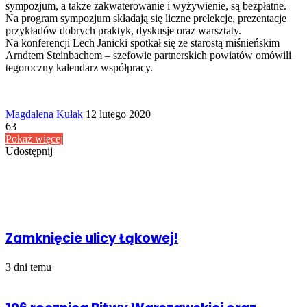
sympozjum, a także zakwaterowanie i wyżywienie, są bezpłatne.
Na program sympozjum składają się liczne prelekcje, prezentacje
przykładów dobrych praktyk, dyskusje oraz warsztaty.
Na konferencji Lech Janicki spotkał się ze starostą miśnieńskim
Arndtem Steinbachem – szefowie partnerskich powiatów omówili
tegoroczny kalendarz współpracy.
Send
Magdalena Kułak
12 lutego 2020
an
63
email
Pokaż więcej
Udostępnij
Facebook
Udostępnij
Drukuj
przez
Powiązany artykuł
Email
Zamknięcie ulicy Łąkowej!
3 dni temu