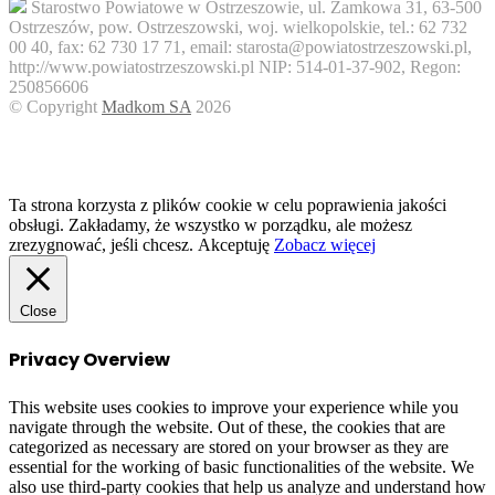
Starostwo Powiatowe w Ostrzeszowie, ul. Zamkowa 31, 63-500
Ostrzeszów, pow. Ostrzeszowski, woj. wielkopolskie, tel.: 62 732
00 40, fax: 62 730 17 71, email: starosta@powiatostrzeszowski.pl,
http://www.powiatostrzeszowski.pl NIP: 514-01-37-902, Regon:
250856606
© Copyright
Madkom SA
2026
Facebook
Twitter
WhatsApp
Telegram
Viber
Back
to
top
button
Ta strona korzysta z plików cookie w celu poprawienia jakości
obsługi. Zakładamy, że wszystko w porządku, ale możesz
zrezygnować, jeśli chcesz.
Akceptuję
Zobacz więcej
Close
Privacy Overview
This website uses cookies to improve your experience while you
navigate through the website. Out of these, the cookies that are
categorized as necessary are stored on your browser as they are
essential for the working of basic functionalities of the website. We
also use third-party cookies that help us analyze and understand how