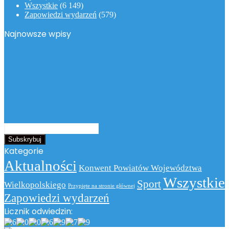
Wszystkie
(6 149)
Zapowiedzi wydarzeń
(579)
Najnowsze wpisy
Podaj
swój
adres
Kategorie
email
Aktualności
Konwent Powiatów Województwa
Wszystkie
Sport
Wielkopolskiego
Przypięte na stronie głównej
Zapowiedzi wydarzeń
Licznik odwiedzin: