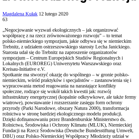
Send
Magdalena Kułak
12 lutego 2020
an
63
email
„Negocjowanie wyzwań ekologicznych – jak organizować
współpracę z na rzecz zrównoważonego rozwoju” – to temat
polsko-niemieckiego sympozjum, jakie odbywa się w niemieckim
Trebnitz, z udziałem ostrzeszowskiego starosty Lecha Janickiego.
Starosta udał się do Trebnitz na zaproszenie organizatorów
sympozjum – Centrum Europejskich Studiów Regionalnych i
Lokalnych (EUROREG) Uniwersytetu Warszawskiego oraz
Kreisau-Initiative e.V.
Spotkanie ma stworzyć okazję do wspólnego – w gronie polsko-
niemieckim, wśród praktyków i specjalistów – zastanowienia się i
wypracowania metod reagowania na narastające konflikty
społeczne, rodzące się wokół takich kwestii jak: rozwój
infrastruktury energetycznej (kopalnie odkrywkowe, ale także fermy
wiatrowe), powstawanie i rozszerzanie zasięgu form ochrony
przyrody (Parki Narodowe, obszary Natura 2000), transformacja
rolnictwa w stronę bardziej ekologicznego modelu produkcji.
Dzięki dofinansowaniu przez Brandenburskie Ministerstwo ds.
Rolnictwa, Środowiska i Ochrony Klimatu (MLUK), Niemieckiej
Fundacji na Rzecz Środowiska (Deutsche Bundesstiftung Umwelt,
DBU) oraz Polsko-Niemieckiej Współpracy Młodzieży udział w