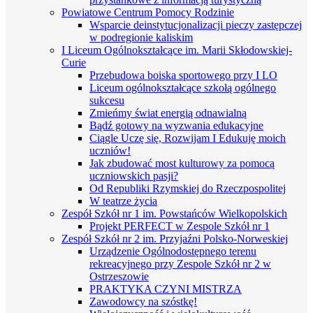
Powiatowe Centrum Pomocy Rodzinie
Wsparcie deinstytucjonalizacji pieczy zastępczej
w podregionie kaliskim
I Liceum Ogólnokształcące im. Marii Skłodowskiej-
Curie
Przebudowa boiska sportowego przy I LO
Liceum ogólnokształcące szkołą ogólnego
sukcesu
Zmieńmy świat energią odnawialną
Bądź gotowy na wyzwania edukacyjne
Ciągle Uczę się, Rozwijam I Edukuję moich
uczniów!
Jak zbudować most kulturowy za pomocą
uczniowskich pasji?
Od Republiki Rzymskiej do Rzeczpospolitej
W teatrze życia
Zespół Szkół nr 1 im. Powstańców Wielkopolskich
Projekt PERFECT w Zespole Szkół nr 1
Zespół Szkół nr 2 im. Przyjaźni Polsko-Norweskiej
Urządzenie Ogólnodostępnego terenu
rekreacyjnego przy Zespole Szkół nr 2 w
Ostrzeszowie
PRAKTYKA CZYNI MISTRZA
Zawodowcy na szóstkę!