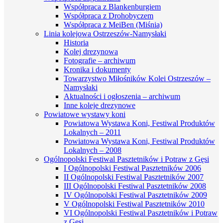
Współpraca z Blankenburgiem
Współpraca z Drohobyczem
Współpraca z MeiBen (Miśnia)
Linia kolejowa Ostrzeszów-Namysłaki
Historia
Kolej drezynowa
Fotografie – archiwum
Kronika i dokumenty
Towarzystwo Miłośników Kolei Ostrzeszów –
Namysłaki
Aktualności i ogłoszenia – archiwum
Inne koleje drezynowe
Powiatowe wystawy koni
Powiatowa Wystawa Koni, Festiwal Produktów
Lokalnych – 2011
Powiatowa Wystawa Koni, Festiwal Produktów
Lokalnych – 2008
Ogólnopolski Festiwal Pasztetników i Potraw z Gęsi
I Ogólnopolski Festiwal Pasztetników 2006
II Ogólnopolski Festiwal Pasztetników 2007
III Ogólnopolski Festiwal Pasztetników 2008
IV Ogólnopolski Festiwal Pasztetników 2009
V Ogólnopolski Festiwal Pasztetników 2010
VI Ogólnopolski Festiwal Pasztetników i Potraw
z Gęsi