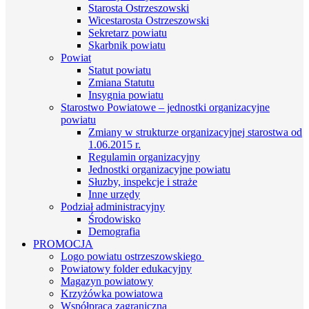
Starosta Ostrzeszowski
Wicestarosta Ostrzeszowski
Sekretarz powiatu
Skarbnik powiatu
Powiat
Statut powiatu
Zmiana Statutu
Insygnia powiatu
Starostwo Powiatowe – jednostki organizacyjne
powiatu
Zmiany w strukturze organizacyjnej starostwa od
1.06.2015 r.
Regulamin organizacyjny
Jednostki organizacyjne powiatu
Słuzby, inspekcje i straże
Inne urzędy
Podział administracyjny
Środowisko
Demografia
PROMOCJA
Logo powiatu ostrzeszowskiego
Powiatowy folder edukacyjny
Magazyn powiatowy
Krzyżówka powiatowa
Współpraca zagraniczna