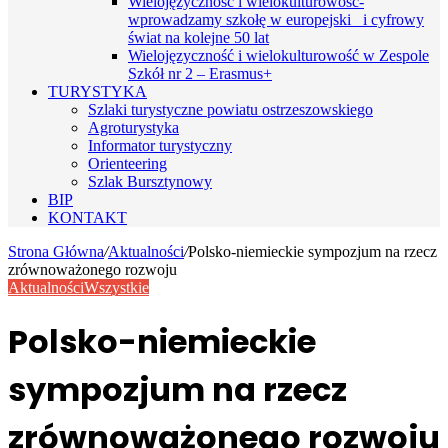
Wielojęzyczność i wielokulturowość-
wprowadzamy szkołę w europejski i cyfrowy
świat na kolejne 50 lat
Wielojęzyczność i wielokulturowość w Zespole
Szkół nr 2 – Erasmus+
TURYSTYKA
Szlaki turystyczne powiatu ostrzeszowskiego
Agroturystyka
Informator turystyczny
Orienteering
Szlak Bursztynowy
BIP
KONTAKT
Strona Główna
/
Aktualności
/
Polsko-niemieckie sympozjum na rzecz
zrównoważonego rozwoju
Aktualności
Wszystkie
Polsko-niemieckie
sympozjum na rzecz
zrównoważonego rozwoju