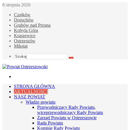
8 sierpnia 2026
Czajków
Doruchów
Grabów nad Prosną
Kobyla Góra
Kraszewice
Ostrzeszów
Mikstat
Szukaj
Menu
STRONA GŁÓWNA
AKTUALNOŚCI
NASZ POWIAT
Władze powiatu
Przewodniczący Rady Powiatu,
wiceprzewodniczący Rady Powiatu
Zarząd Powiatu w Ostrzeszowie
Rada Powiatu
Komisje Rady Powiatu