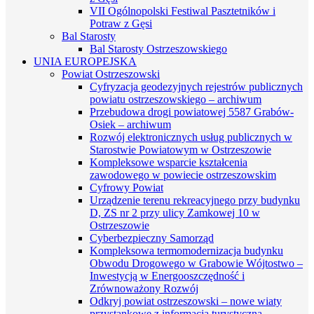
VII Ogólnopolski Festiwal Pasztetników i
Potraw z Gęsi
Bal Starosty
Bal Starosty Ostrzeszowskiego
UNIA EUROPEJSKA
Powiat Ostrzeszowski
Cyfryzacja geodezyjnych rejestrów publicznych
powiatu ostrzeszowskiego – archiwum
Przebudowa drogi powiatowej 5587 Grabów-
Osiek – archiwum
Rozwój elektronicznych usług publicznych w
Starostwie Powiatowym w Ostrzeszowie
Kompleksowe wsparcie kształcenia
zawodowego w powiecie ostrzeszowskim
Cyfrowy Powiat
Urządzenie terenu rekreacyjnego przy budynku
D, ZS nr 2 przy ulicy Zamkowej 10 w
Ostrzeszowie
Cyberbezpieczny Samorząd
Kompleksowa termomodernizacja budynku
Obwodu Drogowego w Grabowie Wójtostwo –
Inwestycją w Energooszczędność i
Zrównoważony Rozwój
Odkryj powiat ostrzeszowski – nowe wiaty
przystankowe z informacją turystyczną