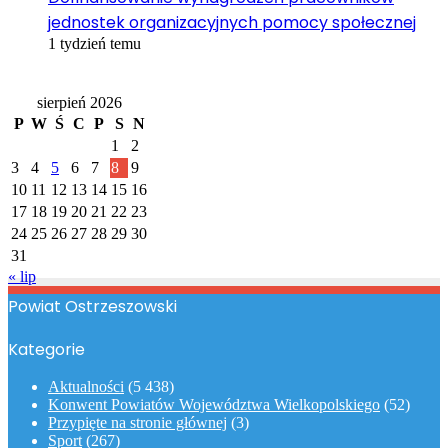
jednostek organizacyjnych pomocy społecznej
1 tydzień temu
Kalendarz
sierpień 2026
P
W
Ś
C
P
S
N
1
2
3
4
5
6
7
8
9
10
11
12
13
14
15
16
17
18
19
20
21
22
23
24
25
26
27
28
29
30
31
« lip
Powiat Ostrzeszowski
Kategorie
Aktualności
(5 438)
Konwent Powiatów Województwa Wielkopolskiego
(52)
Przypięte na stronie głównej
(3)
Sport
(267)