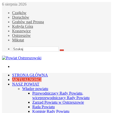
6 sierpnia 2026
Czajków
Doruchów
Grabów nad Prosną
Kobyla Góra
Kraszewice
Ostrzeszów
Mikstat
Szukaj
Menu
STRONA GŁÓWNA
AKTUALNOŚCI
NASZ POWIAT
Władze powiatu
Przewodniczący Rady Powiatu,
wiceprzewodniczący Rady Powiatu
Zarząd Powiatu w Ostrzeszowie
Rada Powiatu
Komisje Rady Powiatu