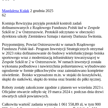
Send
Magdalena Kułak
2 grudnia 2025
an
62
email
Komisja Rewizyjna przyjęła protokół kontroli zadań
dofinansowanych z Rządowego Funduszu
Polski ład
w Zespole
Szkół nr 2 w Ostrzeszowie. Protokół odczytano w obecności
dyrektora szkoły Ziemisława Szmaja i starosty Dariusza Świtonia.
Przypomnijmy, Powiat Ostrzeszowski w ramach Rządowego
Funduszu
Polski ład
– Program Inwestycji Strategicznych otrzymał
w 2023 roku dofinansowanie do budowy wielofunkcyjnego boiska
sportowego wraz z modernizacją infrastruktury towarzyszącej w
Zespole Szkół nr 2 w Ostrzeszowie. W ramach inwestycji została
wykonana podbudowa i nawierzchnia poliuretanowa; wybudowano
ogrodzenie w formie piłkochwytów oraz zainstalowano kompletne
oświetlenie. Boisko wyposażono m.in. w stojaki do koszykówki,
słupki do siatkówki, słupki do tenisa oraz bramki do piłki ręcznej.
Roboty zostały zakończone zgodnie z planem we wrześniu 2023 r.
Oficjalne otwarcie odbyło się 19 marca 2024 r. podczas dnia drzwi
otwartych szkół powiatowych.
Całkowita wartość zadania wyniosła 1 061 558,89 zł, w tym 900