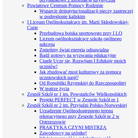
Powiatowe Centrum Pomocy Rodzinie
Wsparcie deinstytucjonalizacji pieczy zastępczej
w podregionie kaliskim
I Liceum Ogólnokształcące im. Marii Skłodowskiej-
Curie
Przebudowa boiska sportowego przy I LO
Liceum ogólnokształcące szkołą ogólnego
sukcesu
Zmieńmy świat energią odnawialną
Bądź gotowy na wyzwania edukacyjne
Ciągle Uczę się, Rozwijam I Edukuję moich
uczniów!
Jak zbudować most kulturowy za pomocą
uczniowskich pasji?
Od Republiki Rzymskiej do Rzeczpospolitej
W teatrze życia
Zespół Szkół nr 1 im. Powstańców Wielkopolskich
Projekt PERFECT w Zespole Szkół nr 1
Zespół Szkół nr 2 im. Przyjaźni Polsko-Norweskiej
Urządzenie Ogólnodostępnego terenu
rekreacyjnego przy Zespole Szkół nr 2 w
Ostrzeszowie
PRAKTYKA CZYNI MISTRZA
Zawodowcy na szóstkę!