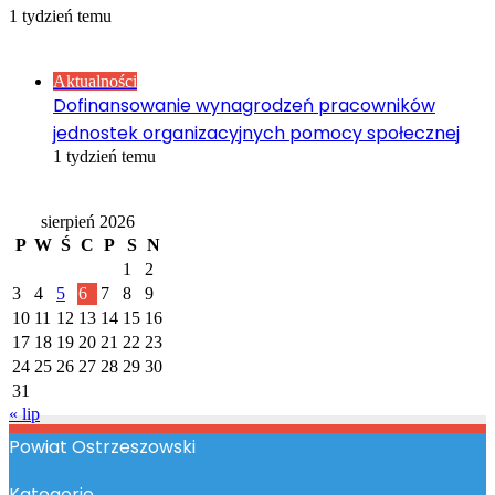
1 tydzień temu
Sprawdź również
Close
Aktualności
Dofinansowanie wynagrodzeń pracowników
jednostek organizacyjnych pomocy społecznej
1 tydzień temu
Kalendarz
sierpień 2026
P
W
Ś
C
P
S
N
1
2
3
4
5
6
7
8
9
10
11
12
13
14
15
16
17
18
19
20
21
22
23
24
25
26
27
28
29
30
31
« lip
Powiat Ostrzeszowski
Kategorie