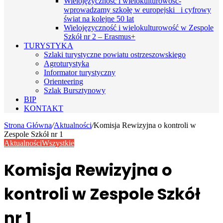
Wielojęzyczność i wielokulturowość-
wprowadzamy szkołę w europejski i cyfrowy
świat na kolejne 50 lat
Wielojęzyczność i wielokulturowość w Zespole
Szkół nr 2 – Erasmus+
TURYSTYKA
Szlaki turystyczne powiatu ostrzeszowskiego
Agroturystyka
Informator turystyczny
Orienteering
Szlak Bursztynowy
BIP
KONTAKT
Strona Główna
/
Aktualności
/
Komisja Rewizyjna o kontroli w
Zespole Szkół nr 1
Aktualności
Wszystkie
Komisja Rewizyjna o
kontroli w Zespole Szkół
nr 1