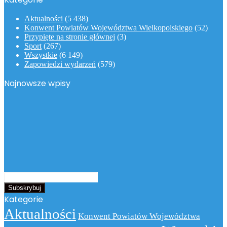
Aktualności
(5 438)
Konwent Powiatów Województwa Wielkopolskiego
(52)
Przypięte na stronie głównej
(3)
Sport
(267)
Wszystkie
(6 149)
Zapowiedzi wydarzeń
(579)
Najnowsze wpisy
Podaj
swój
adres
Kategorie
email
Aktualności
Konwent Powiatów Województwa