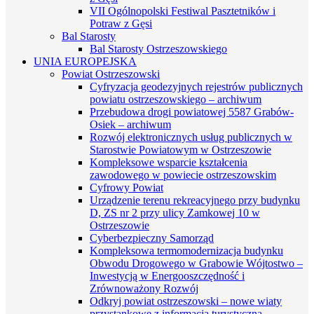
VII Ogólnopolski Festiwal Pasztetników i
Potraw z Gęsi
Bal Starosty
Bal Starosty Ostrzeszowskiego
UNIA EUROPEJSKA
Powiat Ostrzeszowski
Cyfryzacja geodezyjnych rejestrów publicznych
powiatu ostrzeszowskiego – archiwum
Przebudowa drogi powiatowej 5587 Grabów-
Osiek – archiwum
Rozwój elektronicznych usług publicznych w
Starostwie Powiatowym w Ostrzeszowie
Kompleksowe wsparcie kształcenia
zawodowego w powiecie ostrzeszowskim
Cyfrowy Powiat
Urządzenie terenu rekreacyjnego przy budynku
D, ZS nr 2 przy ulicy Zamkowej 10 w
Ostrzeszowie
Cyberbezpieczny Samorząd
Kompleksowa termomodernizacja budynku
Obwodu Drogowego w Grabowie Wójtostwo –
Inwestycją w Energooszczędność i
Zrównoważony Rozwój
Odkryj powiat ostrzeszowski – nowe wiaty
przystankowe z informacją turystyczną