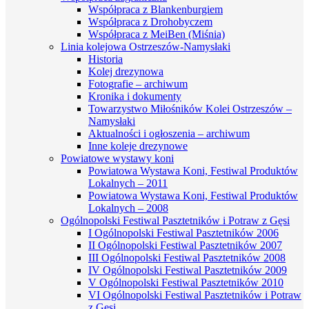
Współpraca z Blankenburgiem
Współpraca z Drohobyczem
Współpraca z MeiBen (Miśnia)
Linia kolejowa Ostrzeszów-Namysłaki
Historia
Kolej drezynowa
Fotografie – archiwum
Kronika i dokumenty
Towarzystwo Miłośników Kolei Ostrzeszów –
Namysłaki
Aktualności i ogłoszenia – archiwum
Inne koleje drezynowe
Powiatowe wystawy koni
Powiatowa Wystawa Koni, Festiwal Produktów
Lokalnych – 2011
Powiatowa Wystawa Koni, Festiwal Produktów
Lokalnych – 2008
Ogólnopolski Festiwal Pasztetników i Potraw z Gęsi
I Ogólnopolski Festiwal Pasztetników 2006
II Ogólnopolski Festiwal Pasztetników 2007
III Ogólnopolski Festiwal Pasztetników 2008
IV Ogólnopolski Festiwal Pasztetników 2009
V Ogólnopolski Festiwal Pasztetników 2010
VI Ogólnopolski Festiwal Pasztetników i Potraw
z Gęsi