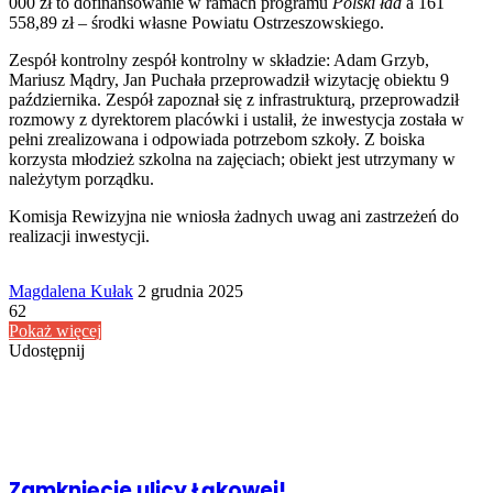
000 zł to dofinansowanie w ramach programu
Polski ład
a 161
558,89 zł – środki własne Powiatu Ostrzeszowskiego.
Zespół kontrolny zespół kontrolny w składzie: Adam Grzyb,
Mariusz Mądry, Jan Puchała przeprowadził wizytację obiektu 9
października. Zespół zapoznał się z infrastrukturą, przeprowadził
rozmowy z dyrektorem placówki i ustalił, że inwestycja została w
pełni zrealizowana i odpowiada potrzebom szkoły. Z boiska
korzysta młodzież szkolna na zajęciach; obiekt jest utrzymany w
należytym porządku.
Komisja Rewizyjna nie wniosła żadnych uwag ani zastrzeżeń do
realizacji inwestycji.
Send
Magdalena Kułak
2 grudnia 2025
an
62
email
Pokaż więcej
Udostępnij
Facebook
Udostępnij
Drukuj
przez
Powiązany artykuł
Email
Zamknięcie ulicy Łąkowej!