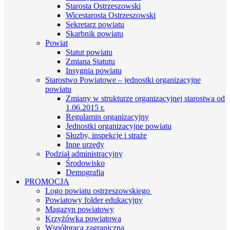
Starosta Ostrzeszowski
Wicestarosta Ostrzeszowski
Sekretarz powiatu
Skarbnik powiatu
Powiat
Statut powiatu
Zmiana Statutu
Insygnia powiatu
Starostwo Powiatowe – jednostki organizacyjne
powiatu
Zmiany w strukturze organizacyjnej starostwa od
1.06.2015 r.
Regulamin organizacyjny
Jednostki organizacyjne powiatu
Słuzby, inspekcje i straże
Inne urzędy
Podział administracyjny
Środowisko
Demografia
PROMOCJA
Logo powiatu ostrzeszowskiego
Powiatowy folder edukacyjny
Magazyn powiatowy
Krzyżówka powiatowa
Współpraca zagraniczna