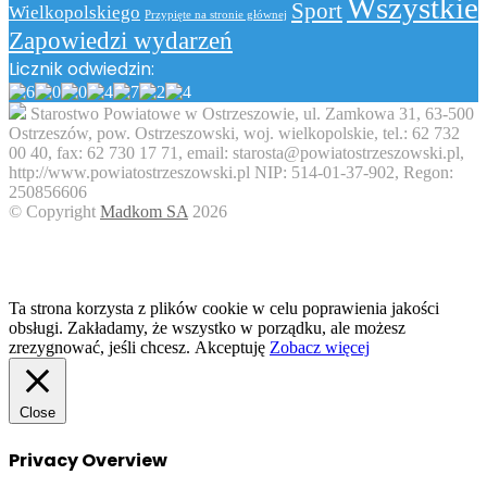
Wszystkie
Sport
Wielkopolskiego
Przypięte na stronie głównej
Zapowiedzi wydarzeń
Licznik odwiedzin:
Starostwo Powiatowe w Ostrzeszowie, ul. Zamkowa 31, 63-500
Ostrzeszów, pow. Ostrzeszowski, woj. wielkopolskie, tel.: 62 732
00 40, fax: 62 730 17 71, email: starosta@powiatostrzeszowski.pl,
http://www.powiatostrzeszowski.pl NIP: 514-01-37-902, Regon:
250856606
© Copyright
Madkom SA
2026
Facebook
Twitter
WhatsApp
Telegram
Viber
Back
to
top
button
Ta strona korzysta z plików cookie w celu poprawienia jakości
obsługi. Zakładamy, że wszystko w porządku, ale możesz
zrezygnować, jeśli chcesz.
Akceptuję
Zobacz więcej
Close
Privacy Overview