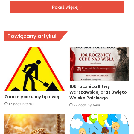
prowadzenia treningów zawodników zrzeszonych w
Pokaż więcej
niekomercyjnych klubach sportowych.
Powiązany artykuł
106 rocznica Bitwy
Warszawskiej oraz Święto
Zamknięcie ulicy Łąkowej!
Wojska Polskiego
17 godzin temu
22 godziny temu