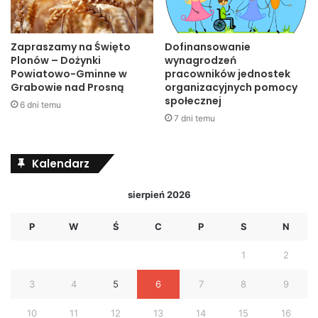
Zapraszamy na Święto
Dofinansowanie
Plonów – Dożynki
wynagrodzeń
Powiatowo-Gminne w
pracowników jednostek
Grabowie nad Prosną
organizacyjnych pomocy
społecznej
6 dni temu
7 dni temu
Kalendarz
sierpień 2026
P
W
Ś
C
P
S
N
1
2
3
4
5
6
7
8
9
10
11
12
13
14
15
16