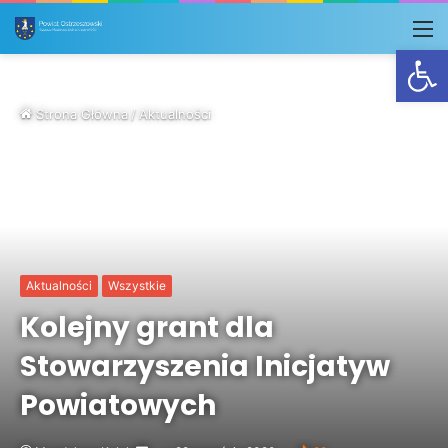
M
Otwórz
Strona Główna
/
Aktualności
Aktualności
Wszystkie
Kolejny grant dla
Stowarzyszenia Inicjatyw
Powiatowych