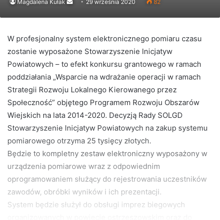
Send
Magdalena Kułak
29 września 2020
82
an
email
W profesjonalny system elektronicznego pomiaru czasu
zostanie wyposażone Stowarzyszenie Inicjatyw
Powiatowych – to efekt konkursu grantowego w ramach
poddziałania „Wsparcie na wdrażanie operacji w ramach
Strategii Rozwoju Lokalnego Kierowanego przez
Społeczność” objętego Programem Rozwoju Obszarów
Wiejskich na lata 2014-2020. Decyzją Rady SOLGD
Stowarzyszenie Inicjatyw Powiatowych na zakup systemu
pomiarowego otrzyma 25 tysięcy złotych.
Będzie to kompletny zestaw elektroniczny wyposażony w
urządzenia pomiarowe wraz z odpowiednim
oprogramowaniem służący do rejestrowania uczestników
zawodów, obróbki wyników i ich prezentacji.
System będzie służył do obsługi imprez biegowych
organizowanych w powiecie ostrzeszowskim oraz do