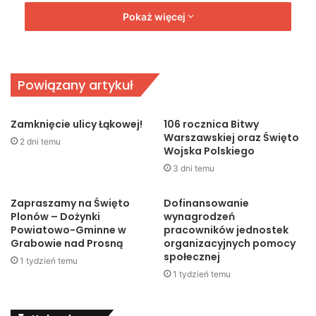
Praworządności RP przesłała dyrekcji, nauczycielom i
Pokaż więcej
uczniom LI LO serdeczne gratulacje i wyraziła ubolewanie,
że stan epidemii uniemożliwił plany organizacji
uroczystego Kongresu podsumowującego ranking.
Powiązany artykuł
Zamknięcie ulicy Łąkowej!
106 rocznica Bitwy
Warszawskiej oraz Święto
2 dni temu
Wojska Polskiego
3 dni temu
Zapraszamy na Święto
Dofinansowanie
Plonów – Dożynki
wynagrodzeń
Powiatowo-Gminne w
pracowników jednostek
Grabowie nad Prosną
organizacyjnych pomocy
społecznej
1 tydzień temu
1 tydzień temu