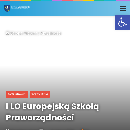
M
Otwórz
Strona Główna
/
Aktualności
Aktualności
Wszystkie
I LO Europejską Szkołą
Praworządności