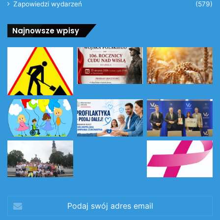
Zapowiedzi wydarzeń
(579)
Najnowsze wpisy
Podaj
swój