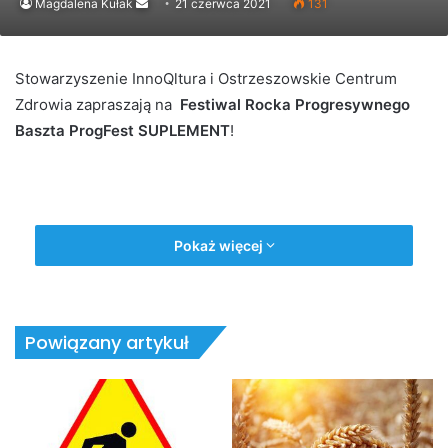
Send
Magdalena Kułak
21 czerwca 2021
131
an
email
Stowarzyszenie InnoQltura i Ostrzeszowskie Centrum
Zdrowia zapraszają na
Festiwal Rocka Progresywnego
Baszta ProgFest SUPLEMENT
!
Pokaż więcej
Powiązany artykuł